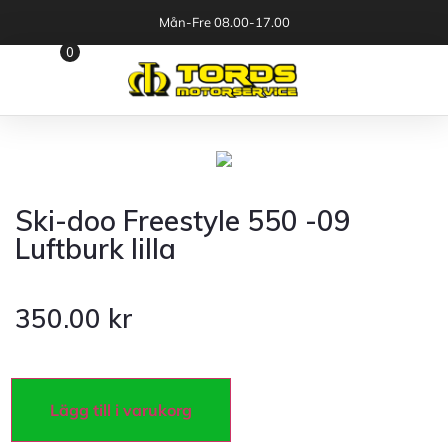
Mån-Fre 08.00-17.00
0
Ski-doo Freestyle 550 -09
Luftburk lilla
350.00
kr
Lägg till i varukorg