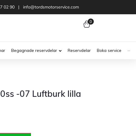
47 02 90 | info@tordsmotorservice.com
0
nar
Begagnade reservdelar
Reservdelar
Boka service
···
ss -07 Luftburk lilla