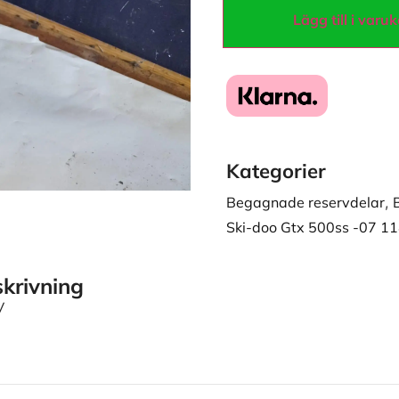
Lägg till i varu
Kategorier
Begagnade reservdelar
,
Ski-doo Gtx 500ss -07 1
krivning
V