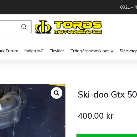
0921 – 
ark Future
Indian MC
Elcyklar
Trädgårdsmaskiner
Släpvag
Ski-doo Gtx 500
400.00
kr