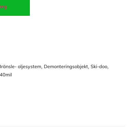
korg
Bränsle- oljesystem
,
Demonteringsobjekt
,
Ski-doo
,
140mil