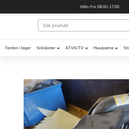
Mån-Fre 08.00-17.00
Fordon i lager
Snöskoter
ATV/UTV
Husqvarna
St