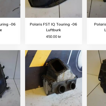
uring -06
Polaris FST IQ Touring -06
Polari
re
Luftburk
L
450.00
kr