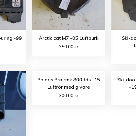
ouring -99
Arctic cat M7 -05 Luftburk
Ski-d
L
350.00
kr
Polaris Pro rmk 800 tds -15
Ski-doo
Luftrör med givare
-19
300.00
kr