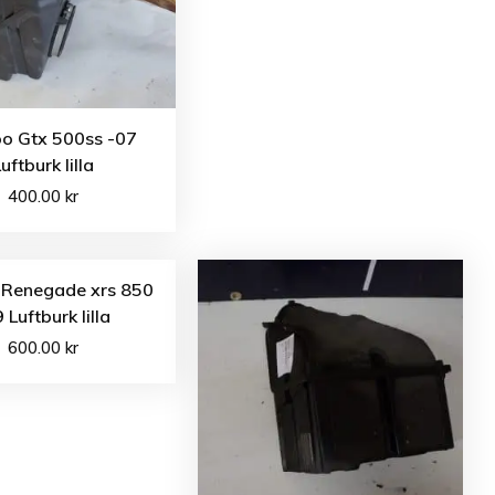
oo Gtx 500ss -07
uftburk lilla
400.00
kr
 Renegade xrs 850
 Luftburk lilla
600.00
kr