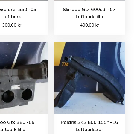
Explorer 550 -05
Ski-doo Gtx 600sdi -07
Luftburk
Luftburk lilla
300.00
kr
400.00
kr
doo Gtx 380 -09
Polaris SKS 800 155″ -16
uftburk lilla
Luftburksrör