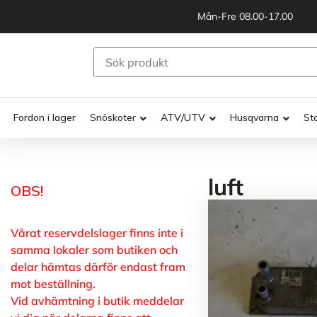
Mån-Fre 08.00-17.00
Fordon i lager
Snöskoter
ATV/UTV
Husqvarna
St
luft
OBS!
Vårat reservdelslager finns inte i
samma lokaler som butiken och
delar hämtas därför endast fram
mot beställning.
Vid avhämtning i butik meddelar