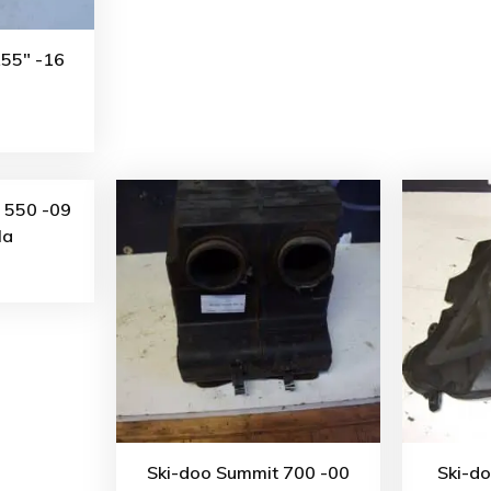
155″ -16
e 550 -09
la
Ski-doo Summit 700 -00
Ski-d