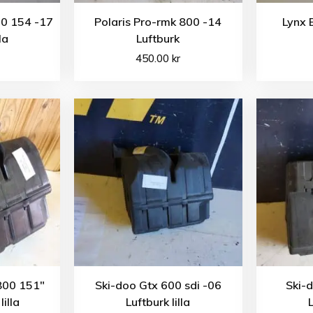
0 154 -17
Polaris Pro-rmk 800 -14
Lynx 
la
Luftburk
450.00
kr
800 151″
Ski-doo Gtx 600 sdi -06
Ski-
lilla
Luftburk lilla
L