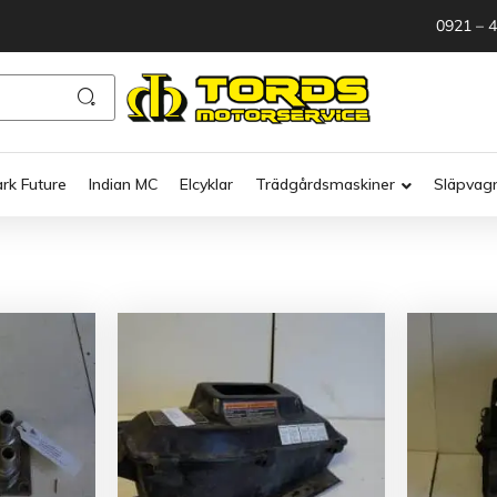
0921 – 
ark Future
Indian MC
Elcyklar
Trädgårdsmaskiner
Släpvag