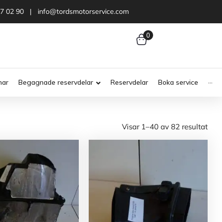
47 02 90 | info@tordsmotorservice.com
0
nar
Begagnade reservdelar
Reservdelar
Boka service
···
Visar 1–40 av 82 resultat