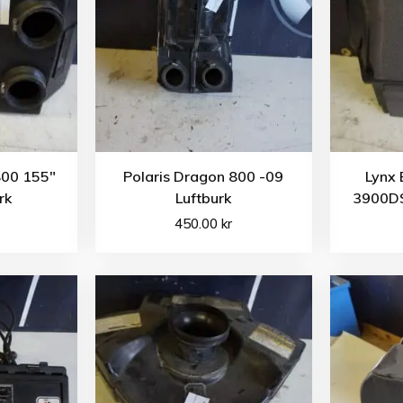
800 155″
Polaris Dragon 800 -09
Lynx
rk
Luftburk
3900DS 
450.00
kr