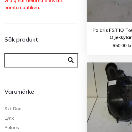
vi dig när delarna finns att
hämta i butiken.
Polaris FST IQ To
Oljekkyla
Sök produkt
650.00
kr
Varumärke
Ski-Doo
Lynx
Polaris