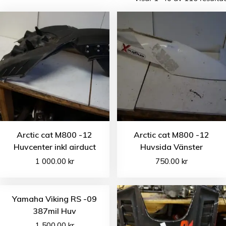
Arctic cat M800 -12
Arctic cat M800 -12
Huvcenter inkl airduct
Huvsida Vänster
1 000.00
kr
750.00
kr
Yamaha Viking RS -09
387mil Huv
1 500.00
kr