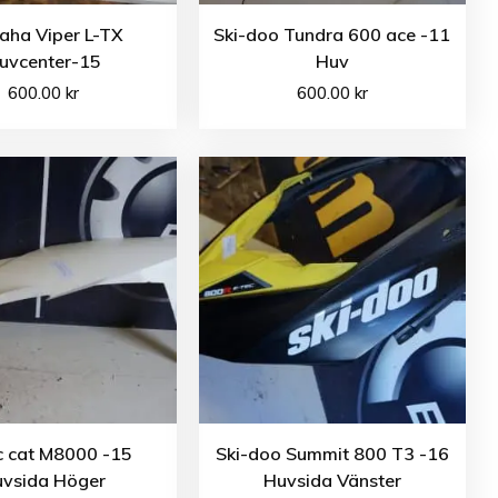
aha Viper L-TX
Ski-doo Tundra 600 ace -11
uvcenter-15
Huv
600.00
kr
600.00
kr
c cat M8000 -15
Ski-doo Summit 800 T3 -16
vsida Höger
Huvsida Vänster