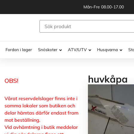
Mån-Fre 08.00-17.00
Fordon i lager
Snöskoter
ATV/UTV
Husqvarna
St
huvkåpa
OBS!
Vårat reservdelslager finns inte i
samma lokaler som butiken och
delar hämtas därför endast fram
mot beställning.
Vid avhämtning i butik meddelar