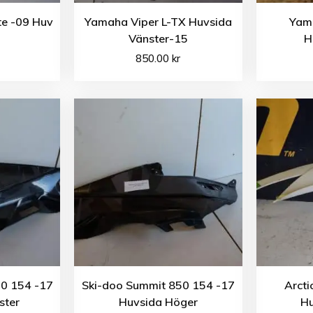
te -09 Huv
Yamaha Viper L-TX Huvsida
Yam
Vänster-15
H
850.00
kr
0 154 -17
Ski-doo Summit 850 154 -17
Arcti
ster
Huvsida Höger
Hu