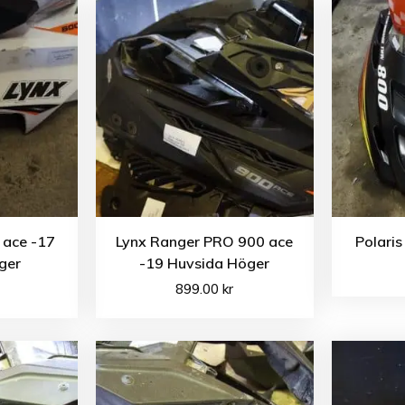
 ace -17
Lynx Ranger PRO 900 ace
Polari
ger
-19 Huvsida Höger
899.00
kr