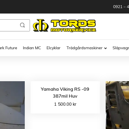
0921 – 
ark Future
Indian MC
Elcyklar
Trädgårdsmaskiner
Släpvag
Yamaha Viking RS -09
387mil Huv
1 500.00
kr