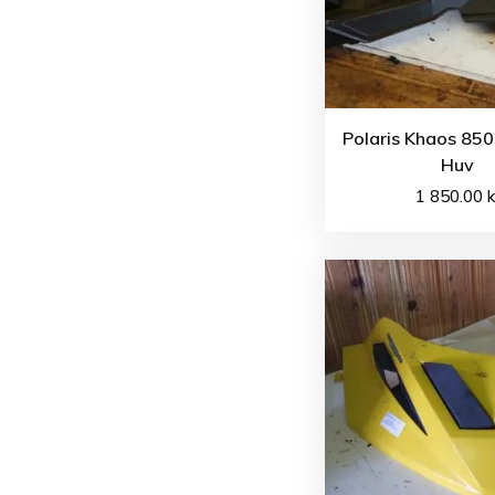
Polaris Khaos 850
Huv
1 850.00
k