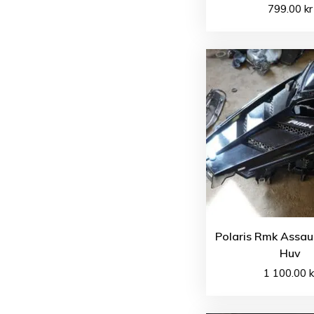
799.00
kr
Polaris Rmk Assau
Huv
1 100.00
k