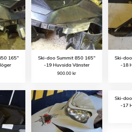
850 165″
Ski-doo Summit 850 165″
Ski-do
Höger
-19 Huvsida Vänster
-18 
900.00
kr
Ski-do
-17 