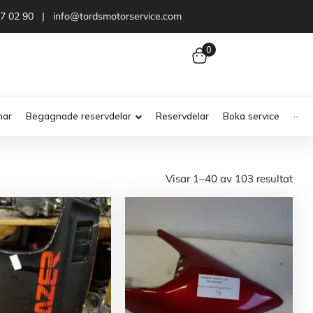
47 02 90 | info@tordsmotorservice.com
0
nar
Begagnade reservdelar
Reservdelar
Boka service
···
Visar 1–40 av 103 resultat