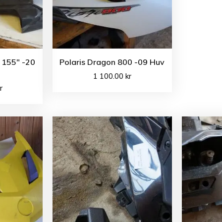
 155″ -20
Polaris Dragon 800 -09 Huv
1 100.00
kr
r