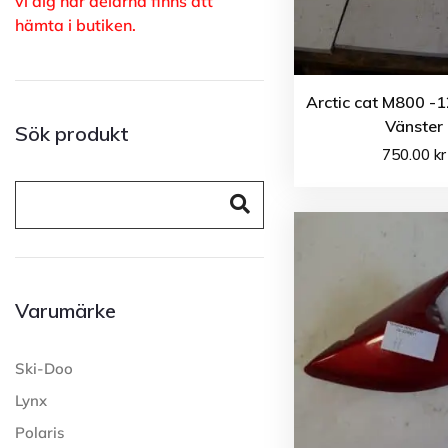
vi dig när delarna finns att
hämta i butiken.
Arctic cat M800 -
Vänster
Sök produkt
750.00
kr
Varumärke
Ski-Doo
Lynx
Polaris