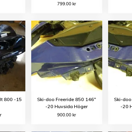
799.00
kr
lt 800 -15
Ski-doo Freeride 850 146″
Ski-doo
-20 Huvsida Höger
-20 
r
900.00
kr