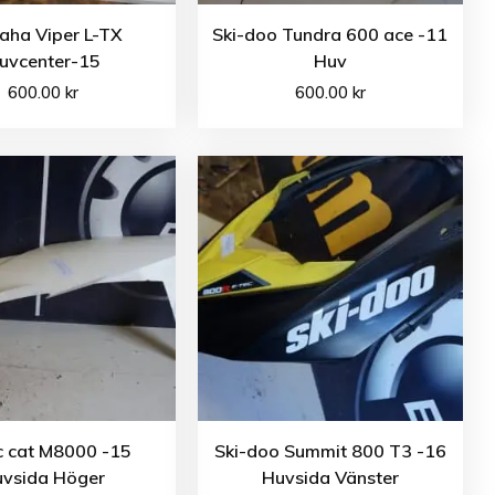
aha Viper L-TX
Ski-doo Tundra 600 ace -11
uvcenter-15
Huv
600.00
kr
600.00
kr
c cat M8000 -15
Ski-doo Summit 800 T3 -16
vsida Höger
Huvsida Vänster