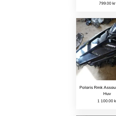
799.00
kr
Polaris Rmk Assau
Huv
1 100.00
k