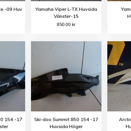
te -09 Huv
Yamaha Viper L-TX Huvsida
Yam
Vänster-15
H
850.00
kr
0 154 -17
Ski-doo Summit 850 154 -17
Arcti
ster
Huvsida Höger
Hu