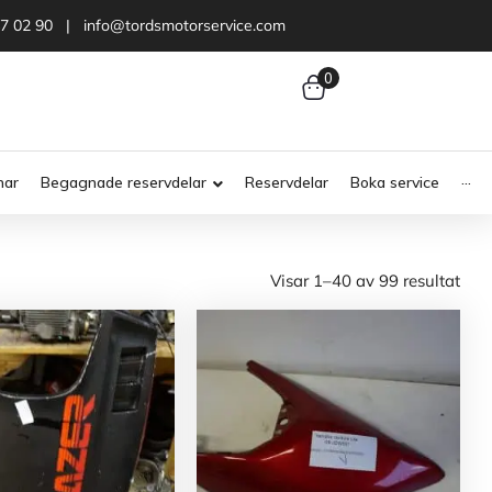
47 02 90 | info@tordsmotorservice.com
0
nar
Begagnade reservdelar
Reservdelar
Boka service
···
Visar 1–40 av 99 resultat