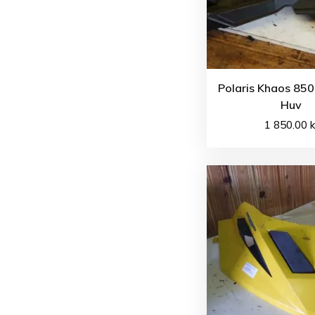
Polaris Khaos 850
Huv
1 850.00
k