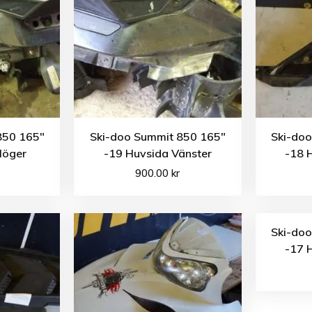
850 165″
Ski-doo Summit 850 165″
Ski-do
Höger
-19 Huvsida Vänster
-18 
900.00
kr
Ski-do
-17 