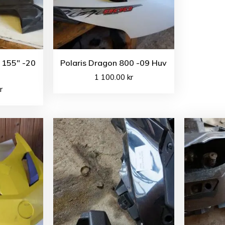
 155″ -20
Polaris Dragon 800 -09 Huv
1 100.00
kr
r