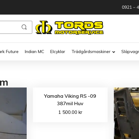
0921 – 
ark Future
Indian MC
Elcyklar
Trädgårdsmaskiner
Släpvag
um
Yamaha Viking RS -09
387mil Huv
1 500.00
kr