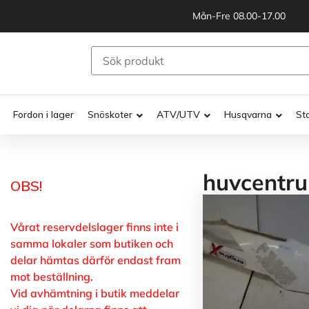
Mån-Fre 08.00-17.00
Fordon i lager
Snöskoter
ATV/UTV
Husqvarna
St
huvcentr
OBS!
Vårat reservdelslager finns inte i
samma lokaler som butiken och
delar hämtas därför endast fram
mot beställning.
Vid avhämtning i butik meddelar