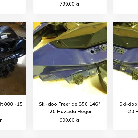
799.00
kr
lt 800 -15
Ski-doo Freeride 850 146″
Ski-doo
-20 Huvsida Höger
-20 
r
900.00
kr