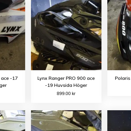
 ace -17
Lynx Ranger PRO 900 ace
Polari
ger
-19 Huvsida Höger
899.00
kr