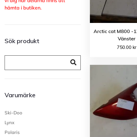
vi dig när delarna finns att
hämta i butiken.
Arctic cat M800 -
Vänster
Sök produkt
750.00
kr
Varumärke
Ski-Doo
Lynx
Polaris