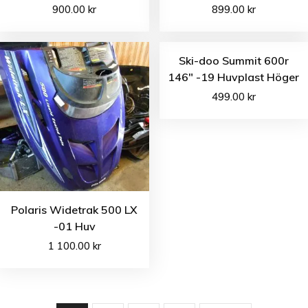
900.00
kr
899.00
kr
Ski-doo Summit 600r
146″ -19 Huvplast Höger
499.00
kr
Polaris Widetrak 500 LX
-01 Huv
1 100.00
kr