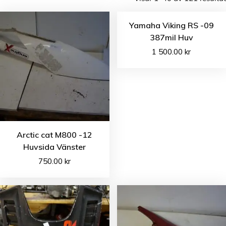
Yamaha Viking RS -09
387mil Huv
1 500.00
kr
Arctic cat M800 -12
Huvsida Vänster
750.00
kr