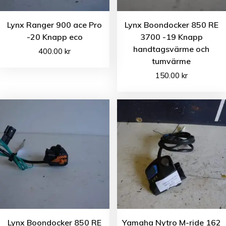
Lynx Ranger 900 ace Pro
Lynx Boondocker 850 RE
-20 Knapp eco
3700 -19 Knapp
handtagsvärme och
400.00
kr
tumvärme
150.00
kr
Lynx Boondocker 850 RE
Yamaha Nytro M-ride 162