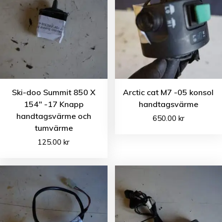
Ski-doo Summit 850 X
Arctic cat M7 -05 konsol
154″ -17 Knapp
handtagsvärme
handtagsvärme och
650.00
kr
tumvärme
125.00
kr