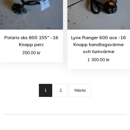
Polaris sks 800 155″ -16
Lynx Ranger 600 ace -16
Knapp perc
Knapp handtagsvärme
och tumvärme
350.00
kr
1 300.00
kr
1
2
Nästa