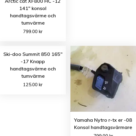
Arctic cat XF800 HC -12
141″ konsol
handtagsvärme och
tumvärme
799.00
kr
Ski-doo Summit 850 165″
-17 Knapp
handtagsvärme och
tumvärme
125.00
kr
Yamaha Nytro r-tx er -08
Konsol handtagsvärmare
799.00
kr