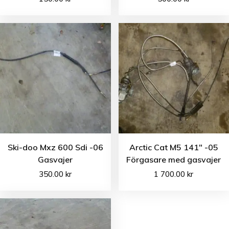
Ski-doo Mxz 600 Sdi -06
Arctic Cat M5 141″ -05
Gasvajer
Förgasare med gasvajer
350.00
kr
1 700.00
kr