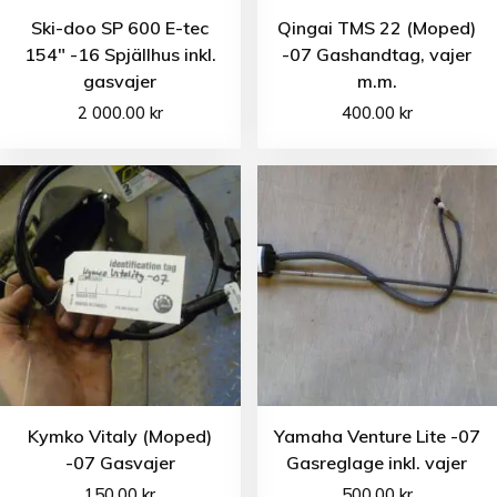
Ski-doo SP 600 E-tec
Qingai TMS 22 (Moped)
154″ -16 Spjällhus inkl.
-07 Gashandtag, vajer
gasvajer
m.m.
2 000.00
kr
400.00
kr
Kymko Vitaly (Moped)
Yamaha Venture Lite -07
-07 Gasvajer
Gasreglage inkl. vajer
150.00
kr
500.00
kr