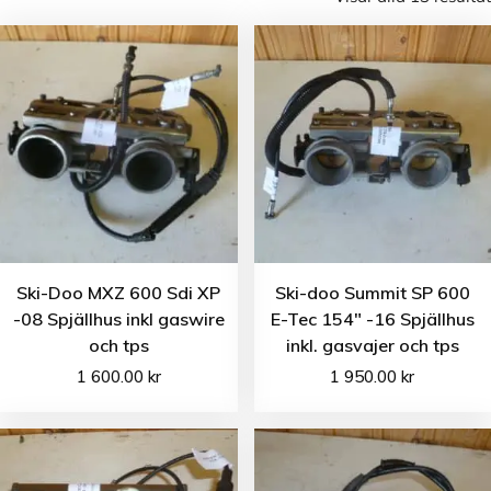
Ski-Doo MXZ 600 Sdi XP
Ski-doo Summit SP 600
-08 Spjällhus inkl gaswire
E-Tec 154″ -16 Spjällhus
och tps
inkl. gasvajer och tps
1 600.00
kr
1 950.00
kr