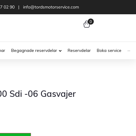
47 02 90 | info@tordsmotorservice.com
0
nar
Begagnade reservdelar
Reservdelar
Boka service
···
00 Sdi -06 Gasvajer