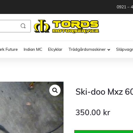
0921 – 
ark Future
Indian MC
Elcyklar
Trädgårdsmaskiner
Släpvag
Ski-doo Mxz 6
350.00
kr