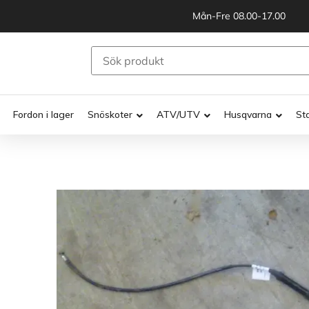
Mån-Fre 08.00-17.00
Fordon i lager
Snöskoter
ATV/UTV
Husqvarna
St