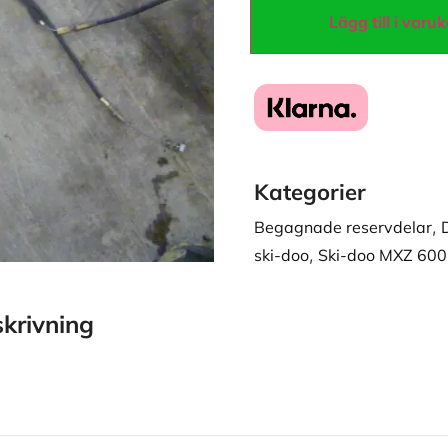
Lägg till i varu
Kategorier
Begagnade reservdelar
,
ski-doo
,
Ski-doo MXZ 600
krivning