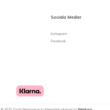
Sociala Medier
Instagram
Facebook
t ©
2025
Tords Motorservice | Hemsidan skapad av
Webkung