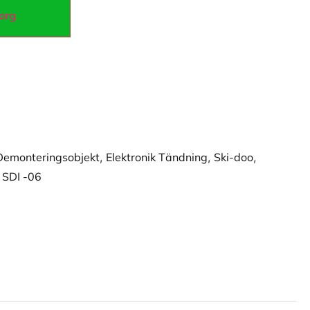
korg
Demonteringsobjekt
,
Elektronik Tändning
,
Ski-doo
,
 SDI -06