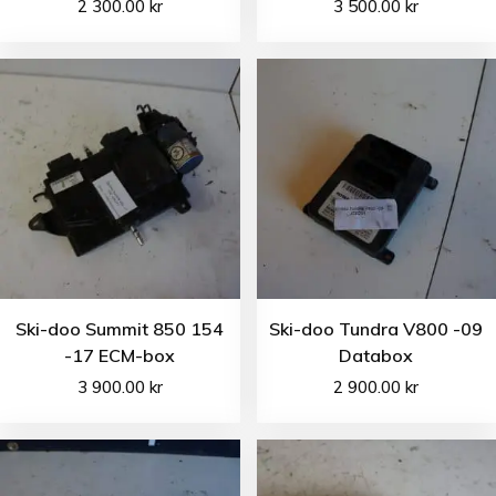
2 300.00
kr
3 500.00
kr
Ski-doo Summit 850 154
Ski-doo Tundra V800 -09
-17 ECM-box
Databox
3 900.00
kr
2 900.00
kr