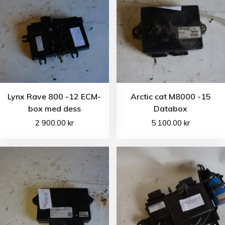
Lynx Rave 800 -12 ECM-
Arctic cat M8000 -15
box med dess
Databox
2 900.00
kr
5 100.00
kr