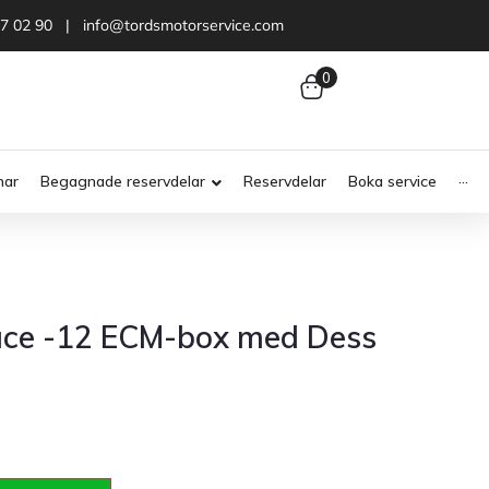
47 02 90 | info@tordsmotorservice.com
0
nar
Begagnade reservdelar
Reservdelar
Boka service
···
 ace -12 ECM-box med Dess