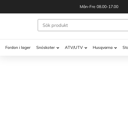
Mån-Fre 08.00-17.00
Fordon i lager
Snöskoter
ATV/UTV
Husqvarna
St