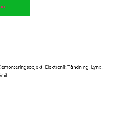
korg
Demonteringsobjekt
,
Elektronik Tändning
,
Lynx
,
5mil