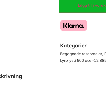
Lägg till i varu
Kategorier
Begagnade reservdelar
,
Lynx yeti 600 ace -12 88
krivning