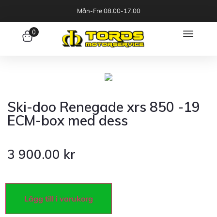
Mån-Fre 08.00-17.00
0
Ski-doo Renegade xrs 850 -19
ECM-box med dess
3 900.00
kr
Lägg till i varukorg