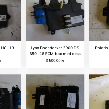
0 HC -13
Lynx Boondocker 3900 DS
Polaris
850 -18 ECM-box med dess
r
3 500.00
kr