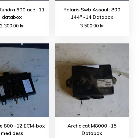
Tundra 600 ace -11
Polaris Swb Assault 800
databox
144″ -14 Databox
2 300.00
kr
3 500.00
kr
e 800 -12 ECM-box
Arctic cat M8000 -15
med dess
Databox