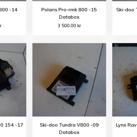
 800 -14
Polaris Pro-rmk 800 -15
Ski-doo 
Databox
r
3 500.00
kr
0 154 -17
Ski-doo Tundra V800 -09
Lynx Rav
x
Databox