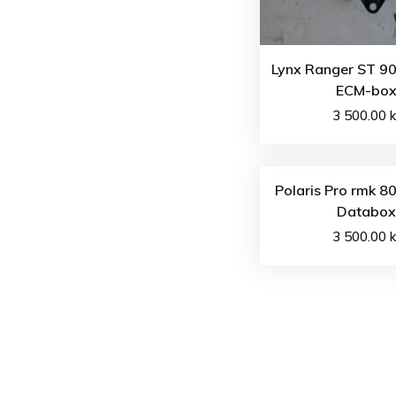
Lynx Ranger ST 90
ECM-bo
3 500.00
k
Polaris Pro rmk 8
Databox
3 500.00
k