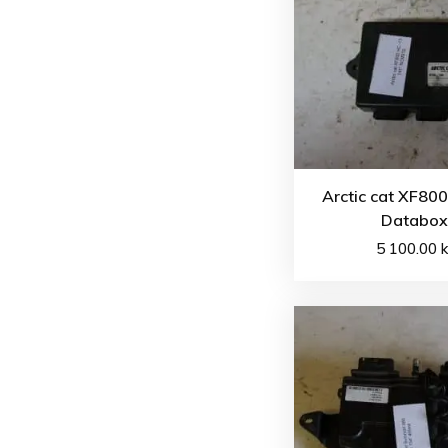
Arctic cat XF80
Databox
5 100.00
k