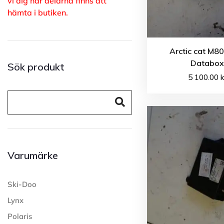
vi dig när delarna finns att
hämta i butiken.
Arctic cat M8
Databox
Sök produkt
5 100.00
k
Varumärke
Ski-Doo
Lynx
Polaris