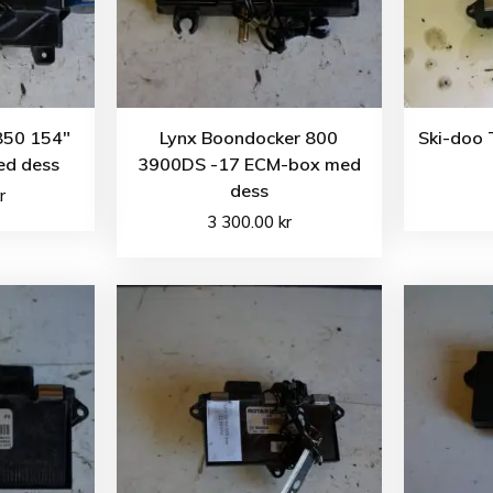
850 154″
Lynx Boondocker 800
Ski-doo 
ed dess
3900DS -17 ECM-box med
dess
r
3 300.00
kr