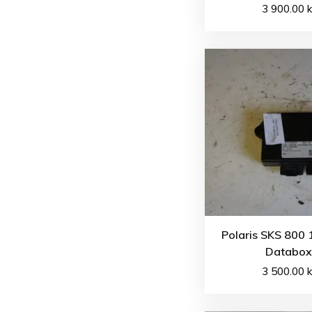
3 900.00
k
Polaris SKS 800 
Databox
3 500.00
k