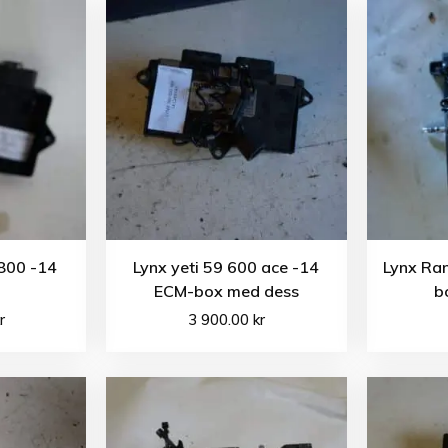
 800 -14
Lynx yeti 59 600 ace -14
Lynx Ra
ECM-box med dess
b
r
3 900.00
kr