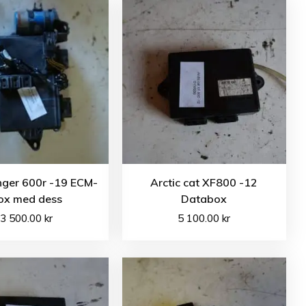
nger 600r -19 ECM-
Arctic cat XF800 -12
ox med dess
Databox
3 500.00
kr
5 100.00
kr