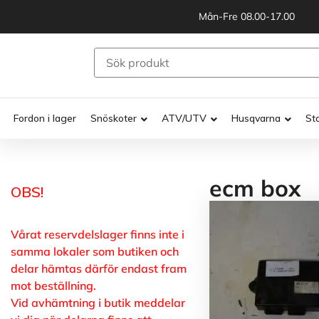
Mån-Fre 08.00-17.00
Fordon i lager
Snöskoter
ATV/UTV
Husqvarna
St
ecm box
OBS!
Vårat reservdelslager finns inte i
samma lokaler som butiken och
delar hämtas därför endast fram
mot beställning.
Vid avhämtning i butik meddelar