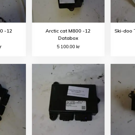
00 -12
Arctic cat M800 -12
Ski-doo 
Databox
r
5 100.00
kr