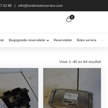
47 02 90 | info@tordsmotorservice.com
0
nar
Begagnade reservdelar
Reservdelar
Boka service
···
Visar 1–40 av 64 resultat