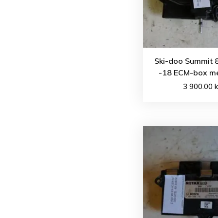
Ski-doo Summit 
-18 ECM-box m
3 900.00
k