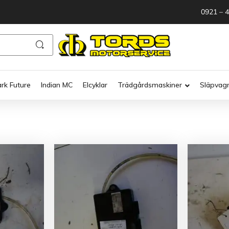
0921 – 
ark Future
Indian MC
Elcyklar
Trädgårdsmaskiner
Släpvag