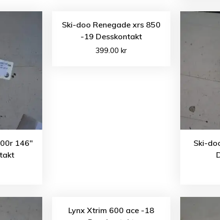
Ski-doo Renegade xrs 850
-19 Desskontakt
399.00
kr
00r 146″
Ski-do
takt
Lynx Xtrim 600 ace -18