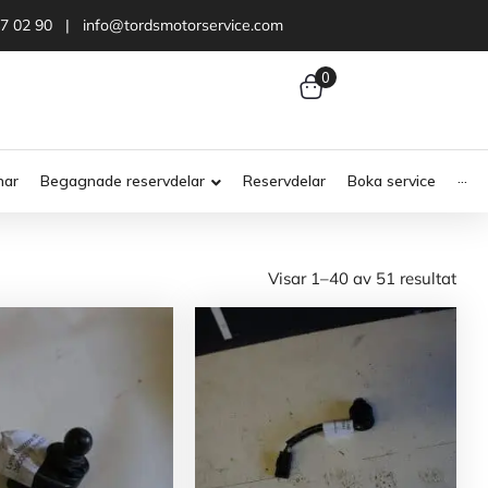
47 02 90 | info@tordsmotorservice.com
0
nar
Begagnade reservdelar
Reservdelar
Boka service
···
Visar 1–40 av 51 resultat