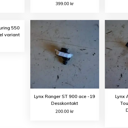
399.00
kr
uring 550
l variant
Lynx Ranger ST 900 ace -19
Lynx 
Desskontakt
Tou
200.00
kr