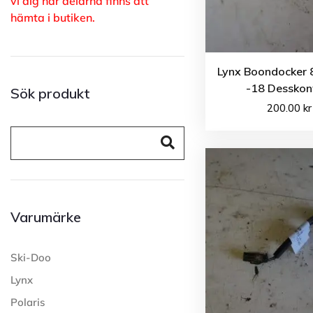
vi dig när delarna finns att
hämta i butiken.
Lynx Boondocker
-18 Desskon
Sök produkt
200.00
kr
Varumärke
Ski-Doo
Lynx
Polaris