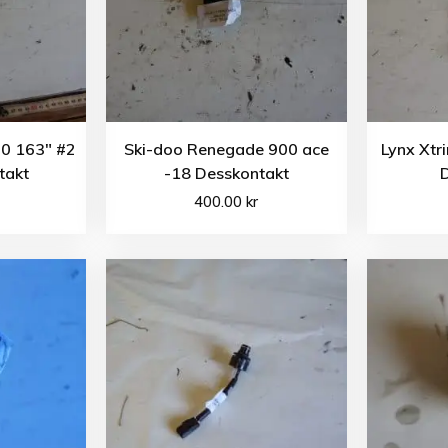
0 163″ #2
Ski-doo Renegade 900 ace
Lynx Xtr
takt
-18 Desskontakt
400.00
kr