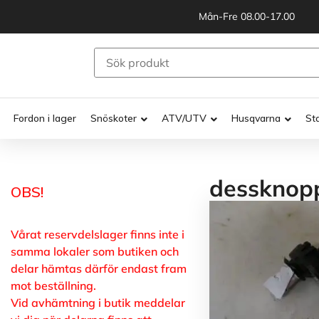
Mån-Fre 08.00-17.00
Fordon i lager
Snöskoter
ATV/UTV
Husqvarna
St
dessknop
OBS!
Vårat reservdelslager finns inte i
samma lokaler som butiken och
delar hämtas därför endast fram
mot beställning.
Vid avhämtning i butik meddelar