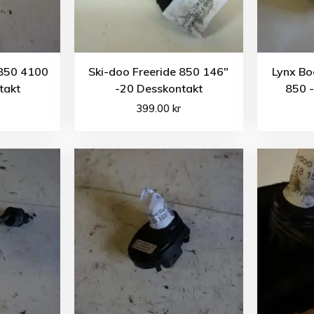
 850 4100
Ski-doo Freeride 850 146″
Lynx Bo
takt
-20 Desskontakt
850 
399.00
kr