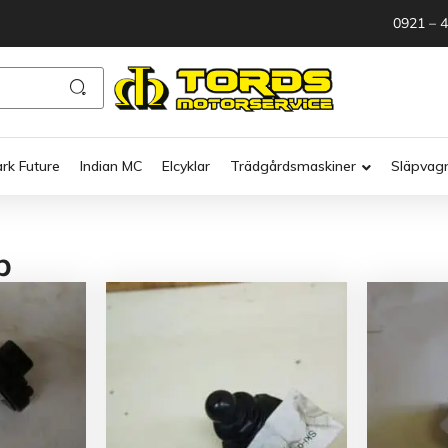
0921 – 
ark Future
Indian MC
Elcyklar
Trädgårdsmaskiner
Släpvag
p