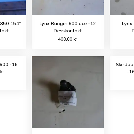
 850 154″
Lynx Ranger 600 ace -12
Lynx
takt
Desskontakt
400.00
kr
600 -16
Ski-doo
kt
-1