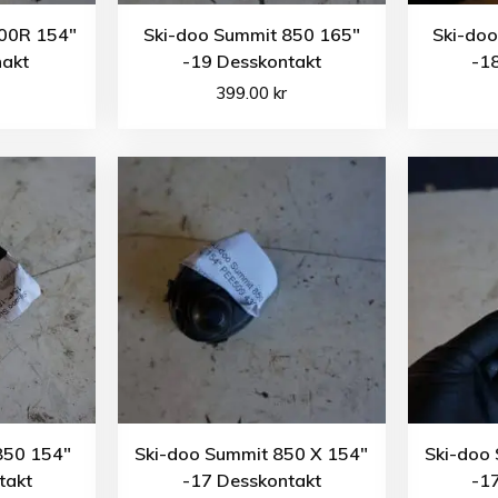
800R 154″
Ski-doo Summit 850 165″
Ski-do
nakt
-19 Desskontakt
-1
399.00
kr
850 154″
Ski-doo Summit 850 X 154″
Ski-doo
takt
-17 Desskontakt
-1