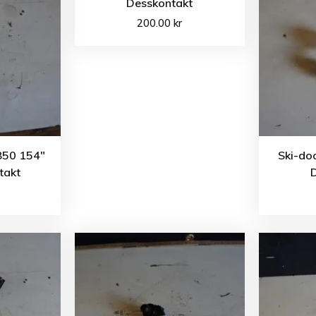
Desskontakt
200.00
kr
850 154″
Ski-do
takt