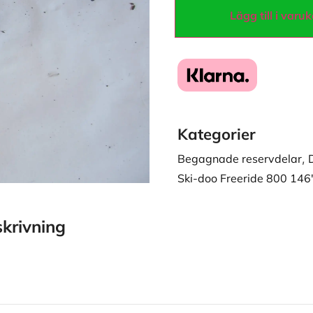
Lägg till i varu
Kategorier
Begagnade reservdelar
,
Ski-doo Freeride 800 146
krivning