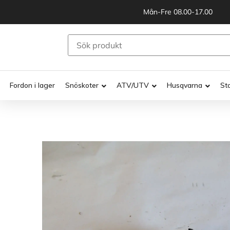
Mån-Fre 08.00-17.00
Fordon i lager
Snöskoter
ATV/UTV
Husqvarna
St