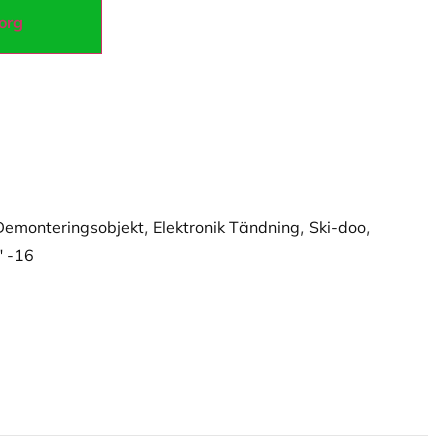
korg
Demonteringsobjekt
,
Elektronik Tändning
,
Ski-doo
,
" -16