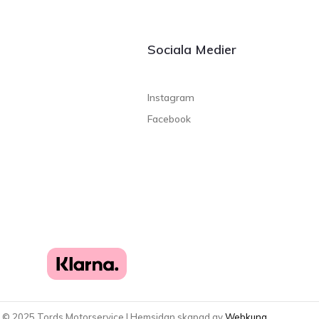
Sociala Medier
Instagram
Facebook
t ©
2025
Tords Motorservice | Hemsidan skapad av
Webkung