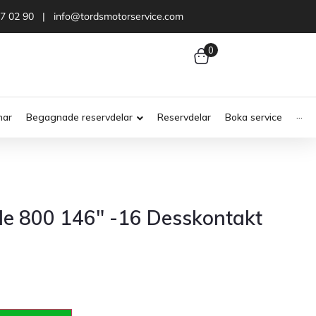
47 02 90 | info@tordsmotorservice.com
0
nar
Begagnade reservdelar
Reservdelar
Boka service
···
de 800 146″ -16 Desskontakt