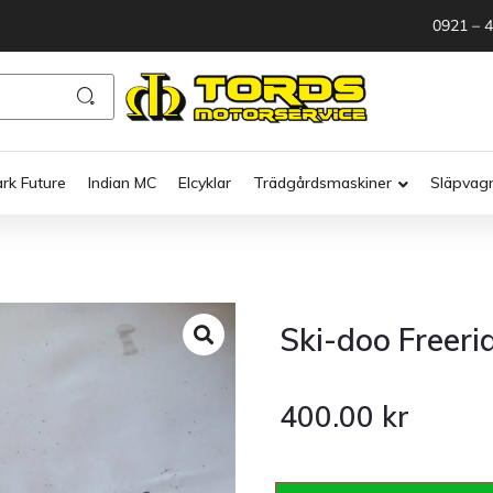
0921 – 
ark Future
Indian MC
Elcyklar
Trädgårdsmaskiner
Släpvag
Ski-doo Freeri
400.00
kr