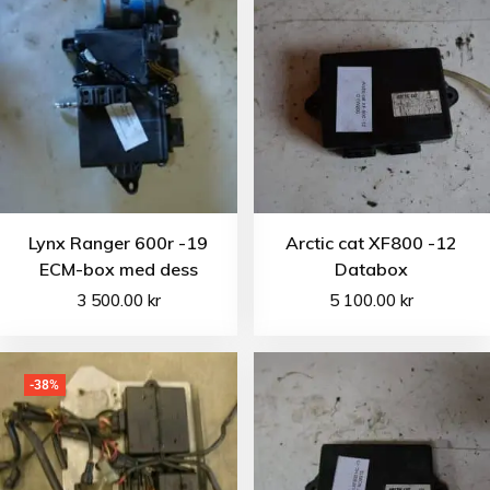
Lynx Ranger 600r -19
Arctic cat XF800 -12
ECM-box med dess
Databox
3 500.00
kr
5 100.00
kr
-38%