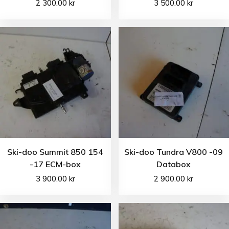
2 300.00
kr
3 500.00
kr
Ski-doo Summit 850 154
Ski-doo Tundra V800 -09
-17 ECM-box
Databox
3 900.00
kr
2 900.00
kr