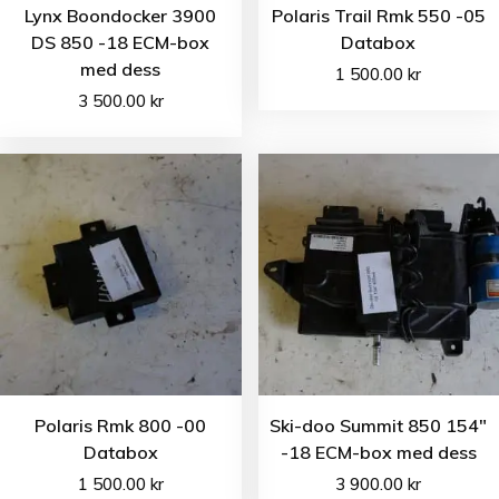
Lynx Boondocker 3900
Polaris Trail Rmk 550 -05
DS 850 -18 ECM-box
Databox
med dess
1 500.00
kr
3 500.00
kr
Polaris Rmk 800 -00
Ski-doo Summit 850 154″
Databox
-18 ECM-box med dess
1 500.00
kr
3 900.00
kr