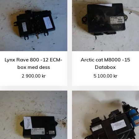
Lynx Rave 800 -12 ECM-
Arctic cat M8000 -15
box med dess
Databox
2 900.00
kr
5 100.00
kr