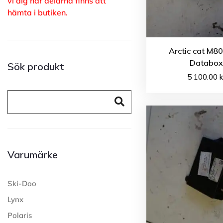
vi dig när delarna finns att
hämta i butiken.
Arctic cat M8
Databox
Sök produkt
5 100.00
k
Varumärke
Ski-Doo
Lynx
Polaris