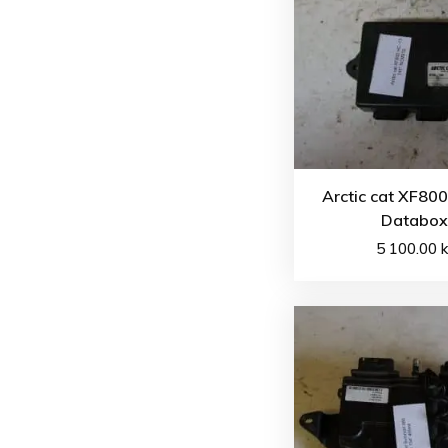
Arctic cat XF80
Databox
5 100.00
k