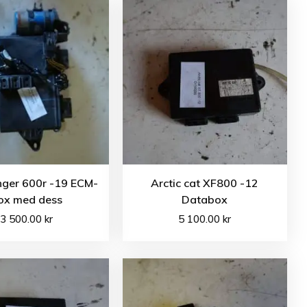
nger 600r -19 ECM-
Arctic cat XF800 -12
ox med dess
Databox
3 500.00
kr
5 100.00
kr