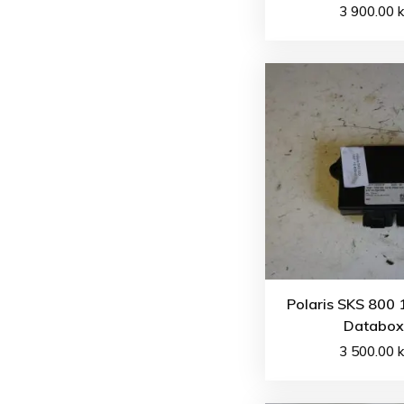
3 900.00
k
Polaris SKS 800 
Databox
3 500.00
k