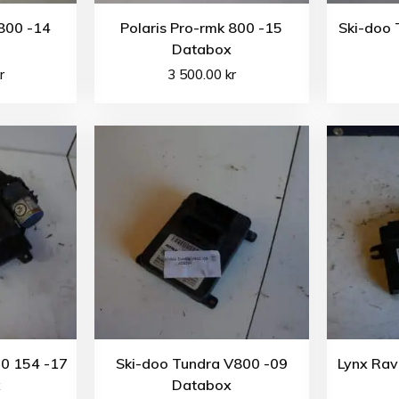
 800 -14
Polaris Pro-rmk 800 -15
Ski-doo 
Databox
r
3 500.00
kr
0 154 -17
Ski-doo Tundra V800 -09
Lynx Rav
x
Databox