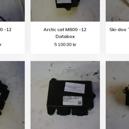
00 -12
Arctic cat M800 -12
Ski-doo 
Databox
r
5 100.00
kr