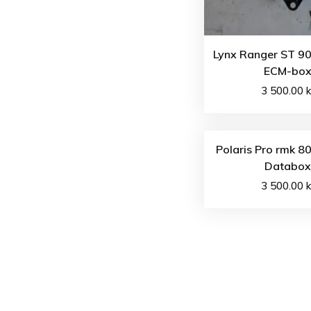
Lynx Ranger ST 90
ECM-bo
3 500.00
k
Polaris Pro rmk 8
Databox
3 500.00
k