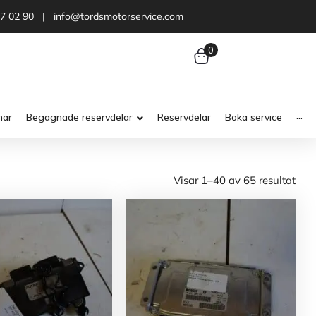
47 02 90 | info@tordsmotorservice.com
0
nar
Begagnade reservdelar
Reservdelar
Boka service
···
Visar 1–40 av 65 resultat