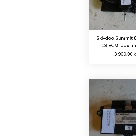
Ski-doo Summit 
-18 ECM-box m
3 900.00
k