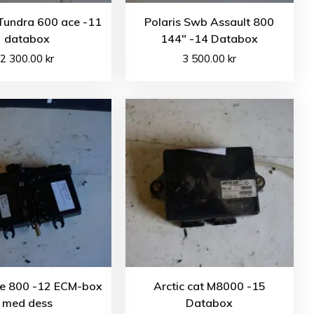
Tundra 600 ace -11
Polaris Swb Assault 800
databox
144″ -14 Databox
2 300.00
kr
3 500.00
kr
e 800 -12 ECM-box
Arctic cat M8000 -15
med dess
Databox