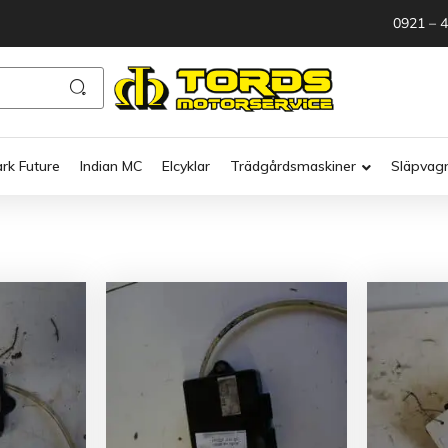
0921 – 
ark Future
Indian MC
Elcyklar
Trädgårdsmaskiner
Släpvag