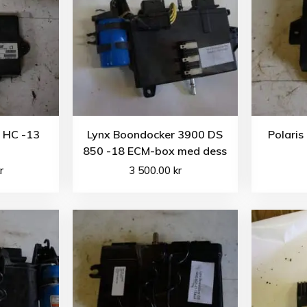
0 HC -13
Lynx Boondocker 3900 DS
Polaris
850 -18 ECM-box med dess
r
3 500.00
kr