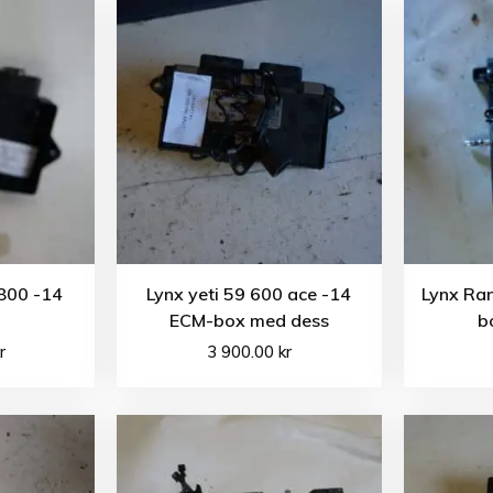
 800 -14
Lynx yeti 59 600 ace -14
Lynx Ra
ECM-box med dess
b
r
3 900.00
kr