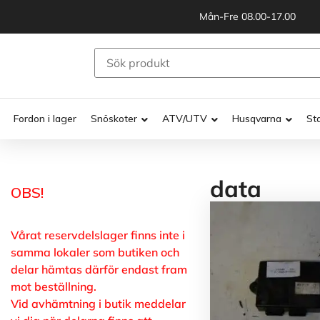
Mån-Fre 08.00-17.00
Fordon i lager
Snöskoter
ATV/UTV
Husqvarna
St
data
OBS!
Vårat reservdelslager finns inte i
samma lokaler som butiken och
delar hämtas därför endast fram
mot beställning.
Vid avhämtning i butik meddelar