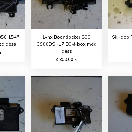
850 154″
Lynx Boondocker 800
Ski-doo 
ed dess
3900DS -17 ECM-box med
dess
r
3 300.00
kr