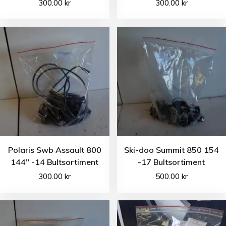
300.00
kr
300.00
kr
Polaris Swb Assault 800
Ski-doo Summit 850 154
144″ -14 Bultsortiment
-17 Bultsortiment
300.00
kr
500.00
kr