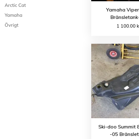
Arctic Cat
Yamaha Viper
Yamaha
Bränsletank
Övrigt
1 100.00
k
Ski-doo Summit 
-05 Bränsle