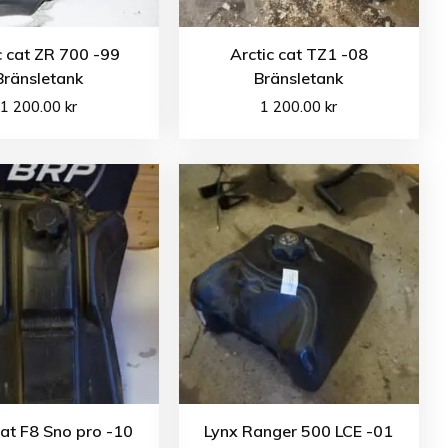
c cat ZR 700 -99
Arctic cat TZ1 -08
Bränsletank
Bränsletank
1 200.00
kr
1 200.00
kr
cat F8 Sno pro -10
Lynx Ranger 500 LCE -01