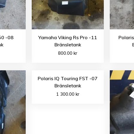
50 -08
Yamaha Viking Rs Pro -11
Polari
nk
Bränsletank
800.00
kr
Polaris IQ Touring FST -07
Bränsletank
1 300.00
kr