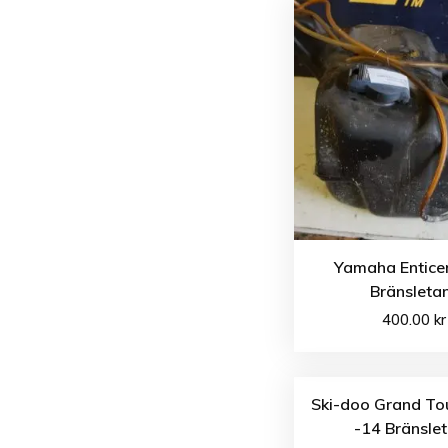
Yamaha Enticer
Bränsleta
400.00
kr
Ski-doo Grand To
-14 Bränsle