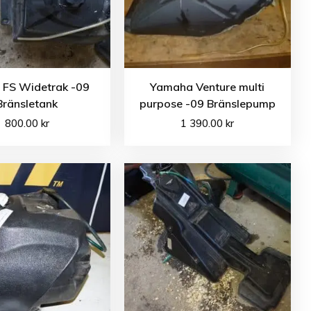
s FS Widetrak -09
Yamaha Venture multi
Bränsletank
purpose -09 Bränslepump
800.00
kr
1 390.00
kr