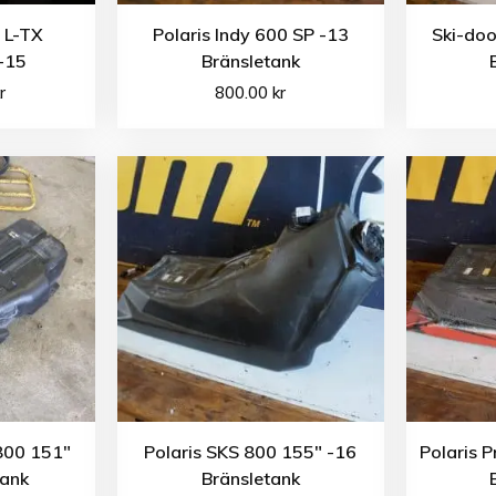
 L-TX
Polaris Indy 600 SP -13
Ski-do
-15
Bränsletank
r
800.00
kr
800 151″
Polaris SKS 800 155″ -16
Polaris 
tank
Bränsletank