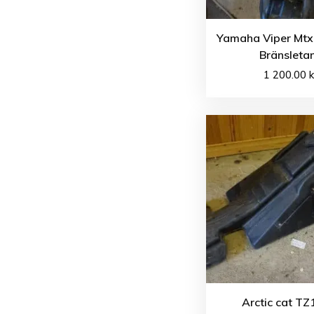
Yamaha Viper Mtx
Bränsleta
1 200.00
k
Arctic cat TZ