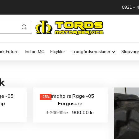
0921 – 
ark Future
Indian MC
Elcyklar
Trädgårdsmaskiner
Släpvag
k
ge -05
Yamaha rs Rage -05
-25%
mp
Förgasare
900.00
kr
1 200.00
kr