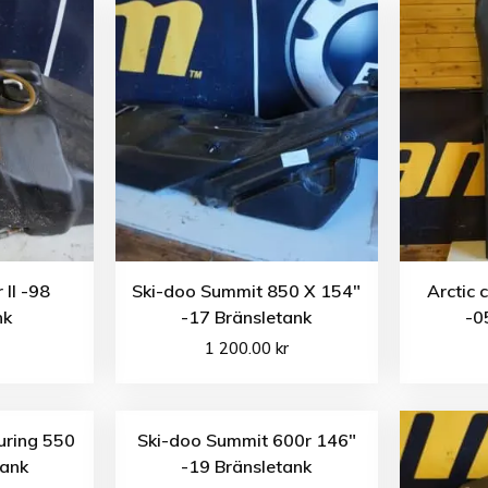
 II -98
Ski-doo Summit 850 X 154″
Arctic 
nk
-17 Bränsletank
-0
1 200.00
kr
uring 550
Ski-doo Summit 600r 146″
tank
-19 Bränsletank