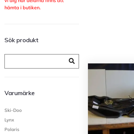
vi dig när delarna finns att
hämta i butiken.
Sök produkt
Varumärke
Ski-Doo
Lynx
Polaris