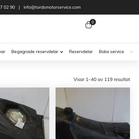
47 02 90 | info@tordsmotorservice.com
0
nar
Begagnade reservdelar
Reservdelar
Boka service
···
Visar 1–40 av 119 resultat