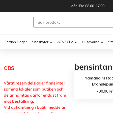
Mån-Fre 08.00-17.00
Fordon i lager
Snöskoter
ATV/UTV
Husqvarna
St
bensintan
OBS!
Yamaha rs Ra
Vårat reservdelslager finns inte i
Bränslepu
samma lokaler som butiken och
700.00
kr
delar hämtas därför endast fram
mot beställning.
Vid avhämtning i butik meddelar