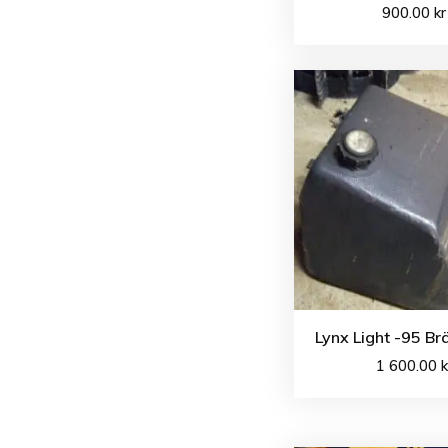
900.00
kr
Lynx Light -95 Br
1 600.00
k