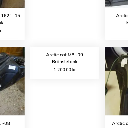
 162″ -15
Arcti
nk
r
Arctic cat M8 -09
Bränsletank
1 200.00
kr
1 -08
Arctic 