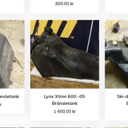
800.00
kr
änsletank
Lynx Xtrim 600 -05
Ski-
Bränsletank
r
1 600.00
kr