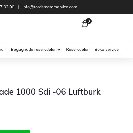
47 02 90 | info@tordsmotorservice.com
0
nar
Begagnade reservdelar
Reservdelar
Boka service
···
ade 1000 Sdi -06 Luftburk