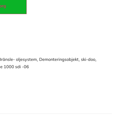
korg
Bränsle- oljesystem
,
Demonteringsobjekt
,
ski-doo
,
e 1000 sdi -06