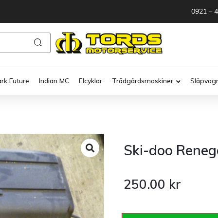
0921 – 
ark Future
Indian MC
Elcyklar
Trädgårdsmaskiner
Släpvag
Ski-doo Reneg
250.00
kr