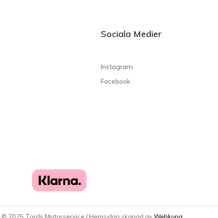
Sociala Medier
Instagram
Facebook
t ©
2025
Tords Motorservice | Hemsidan skapad av
Webkung