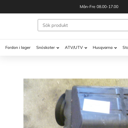
Mån-Fre 08.00-17.00
Fordon i lager
Snöskoter
ATV/UTV
Husqvarna
St