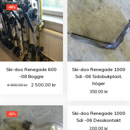
-48%
Ski-doo Renegade 600
Ski-doo Renegade 1000
-08 Boggie
Sdi -06 Sidobukplast,
höger
2 500.00
kr
4 800.00
kr
350.00
kr
Ski-doo Renegade 1000
-32%
Sdi -06 Desskontakt
200.00
kr