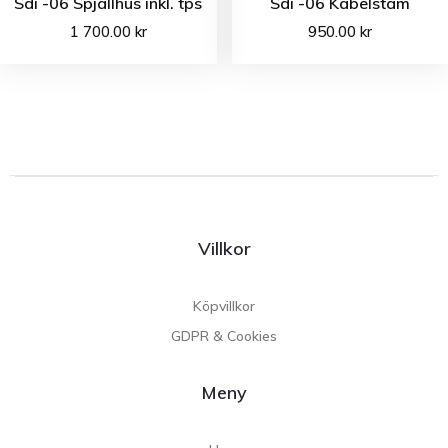
Sdi -06 Spjällhus inkl. tps
Sdi -06 Kabelstam
1 700.00
kr
950.00
kr
Villkor
Köpvillkor
GDPR & Cookies
Meny