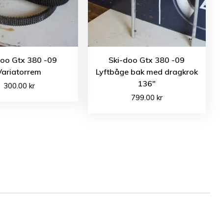
doo Gtx 380 -09
Ski-doo Gtx 380 -09
Variatorrem
Lyftbåge bak med dragkrok
136″
300.00
kr
799.00
kr