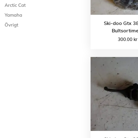
Arctic Cat
Yamaha
Ski-doo Gtx 3
Övrigt
Bultsortim
300.00
kr