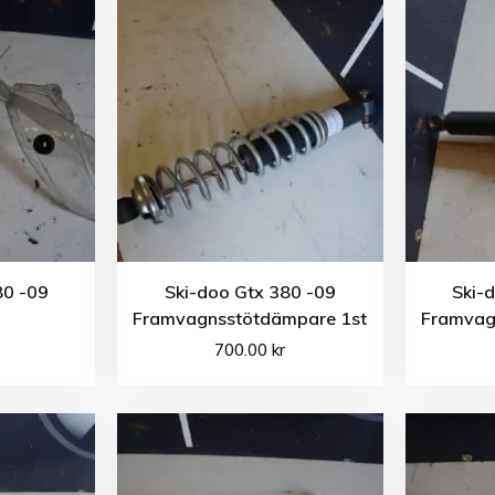
80 -09
Ski-doo Gtx 380 -09
Ski-
Framvagnsstötdämpare 1st
Framvag
700.00
kr