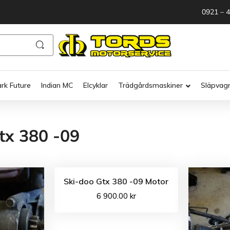
0921 – 
ark Future
Indian MC
Elcyklar
Trädgårdsmaskiner
Släpvag
tx 380 -09
Ski-doo Gtx 380 -09 Motor
6 900.00
kr