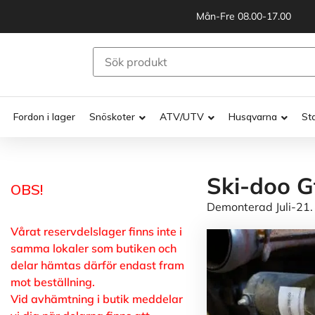
Mån-Fre 08.00-17.00
Fordon i lager
Snöskoter
ATV/UTV
Husqvarna
St
Ski-doo G
OBS!
Demonterad Juli-21.
Vårat reservdelslager finns inte i
samma lokaler som butiken och
delar hämtas därför endast fram
mot beställning.
Vid avhämtning i butik meddelar