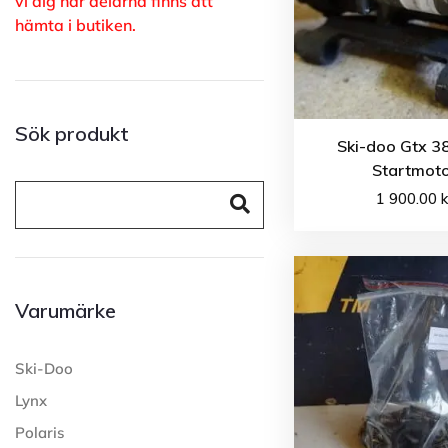
vi dig när delarna finns att
hämta i butiken.
Sök produkt
Ski-doo Gtx 3
Startmot
1 900.00
k
Varumärke
Ski-Doo
Lynx
Polaris