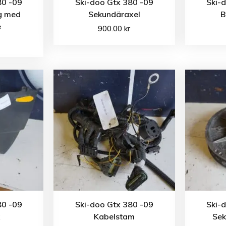
80 -09
Ski-doo Gtx 380 -09
Ski-
g med
Sekundäraxel
B
e
900.00
kr
80 -09
Ski-doo Gtx 380 -09
Ski-
Kabelstam
Sek