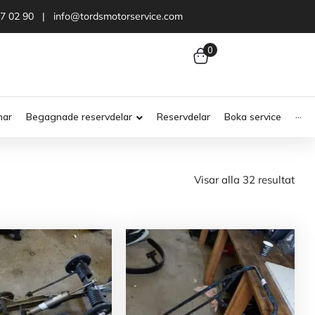
47 02 90 | info@tordsmotorservice.com
0
nar
Begagnade reservdelar
Reservdelar
Boka service
···
Visar alla 32 resultat