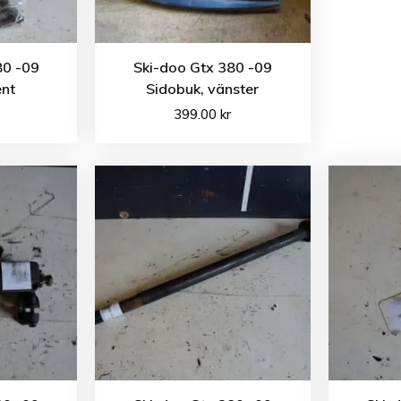
80 -09
Ski-doo Gtx 380 -09
ent
Sidobuk, vänster
399.00
kr