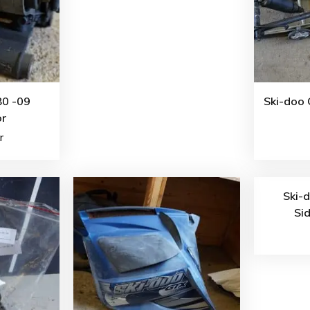
80 -09
Ski-doo 
or
r
Ski-
Si