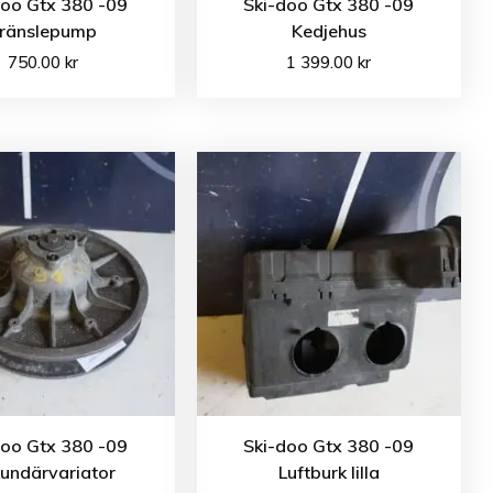
doo Gtx 380 -09
Ski-doo Gtx 380 -09
ränslepump
Kedjehus
750.00
kr
1 399.00
kr
doo Gtx 380 -09
Ski-doo Gtx 380 -09
undärvariator
Luftburk lilla