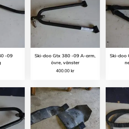
80 -09
Ski-doo Gtx 380 -09 A-arm,
Ski-doo 
g
övre, vänster
n
400.00
kr