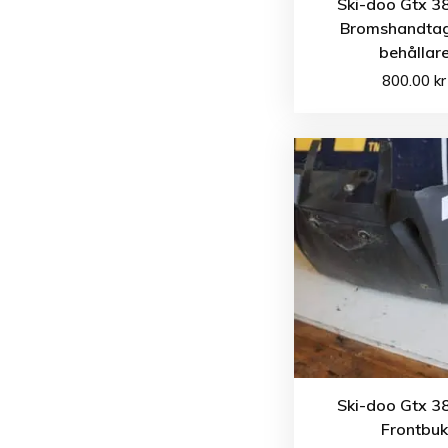
Ski-doo Gtx 3
Bromshandta
behållar
800.00
kr
Ski-doo Gtx 3
Frontbuk