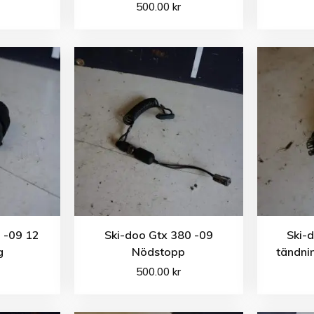
500.00
kr
 -09 12
Ski-doo Gtx 380 -09
Ski-
g
Nödstopp
tändni
500.00
kr