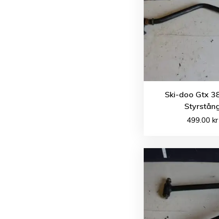
Ski-doo Gtx 3
Styrstån
499.00
kr