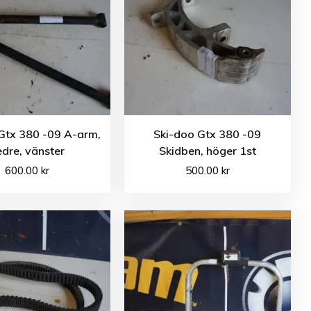
Gtx 380 -09 A-arm,
Ski-doo Gtx 380 -09
edre, vänster
Skidben, höger 1st
600.00
kr
500.00
kr