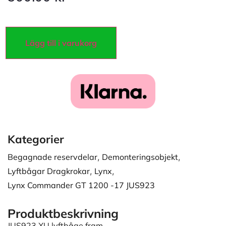
Lägg till i varukorg
Kategorier
Begagnade reservdelar
,
Demonteringsobjekt
,
Lyftbågar Dragkrokar
,
Lynx
,
Lynx Commander GT 1200 -17 JUS923
Produktbeskrivning
JUS923 XU lyftbåge fram