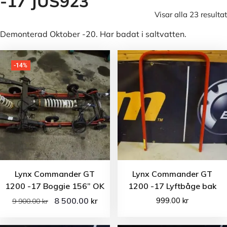
-17 JUS923
Visar alla 23 resultat
Demonterad Oktober -20. Har badat i saltvatten.
-14%
Lynx Commander GT
Lynx Commander GT
1200 -17 Boggie 156” OK
1200 -17 Lyftbåge bak
8 500.00
999.00
kr
kr
9 900.00
kr