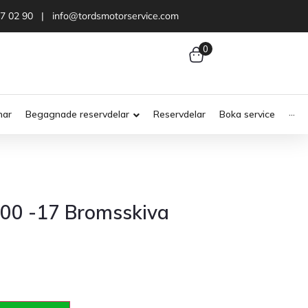
47 02 90 | info@tordsmotorservice.com
0
nar
Begagnade reservdelar
Reservdelar
Boka service
···
000 -17 Bromsskiva