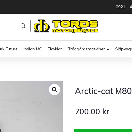
0921 – 
ark Future
Indian MC
Elcyklar
Trädgårdsmaskiner
Släpvag
Arctic-cat M8
700.00
kr