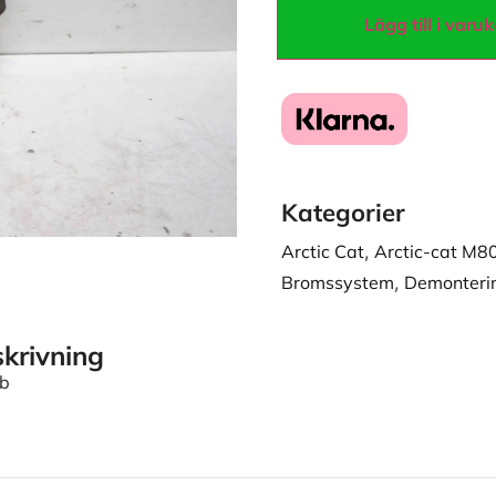
Lägg till i varu
Kategorier
Arctic Cat
,
Arctic-cat M8
Bromssystem
,
Demonteri
krivning
mb