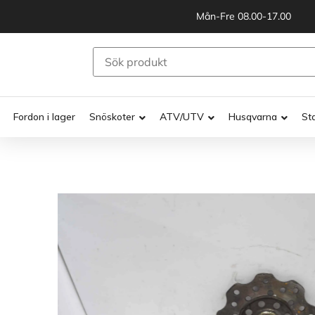
Mån-Fre 08.00-17.00
Fordon i lager
Snöskoter
ATV/UTV
Husqvarna
St