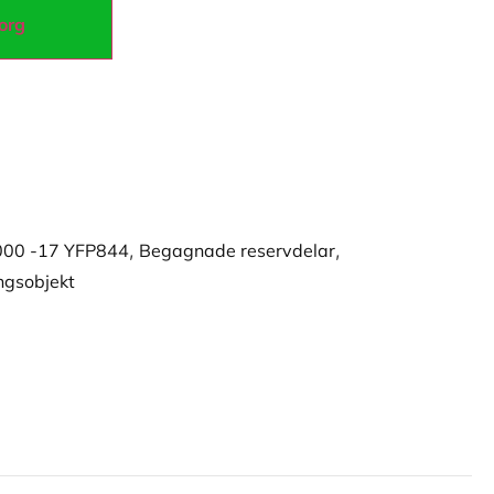
korg
000 -17 YFP844
,
Begagnade reservdelar
,
ngsobjekt