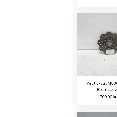
Arctic-cat M80
Bromsski
700.00
kr