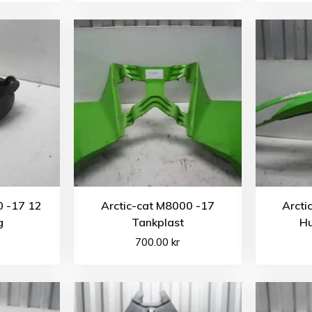
0 -17 12
Arctic-cat M8000 -17
Arcti
g
Tankplast
Hu
700.00
kr