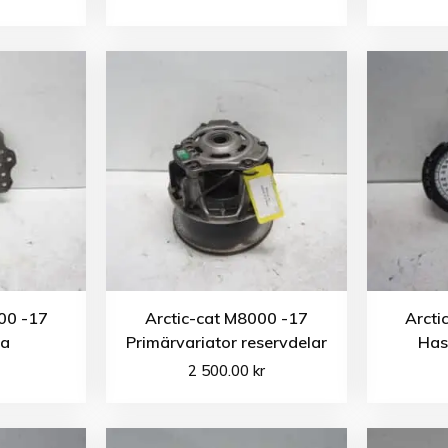
00 -17
Arctic-cat M8000 -17
Arcti
va
Primärvariator reservdelar
Has
2 500.00
kr