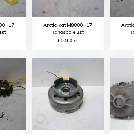
00 -17
Arctic-cat M8000 -17
Arcti
1st
Tändspole 1st
T
600.00
kr