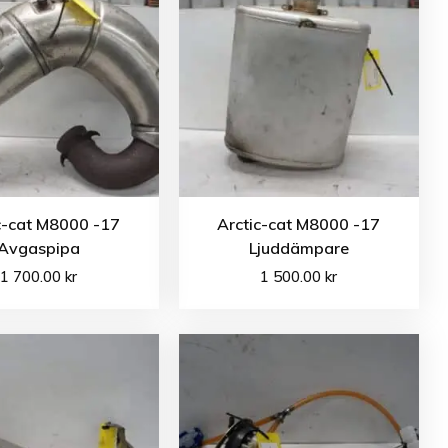
c-cat M8000 -17
Arctic-cat M8000 -17
Avgaspipa
Ljuddämpare
1 700.00
kr
1 500.00
kr