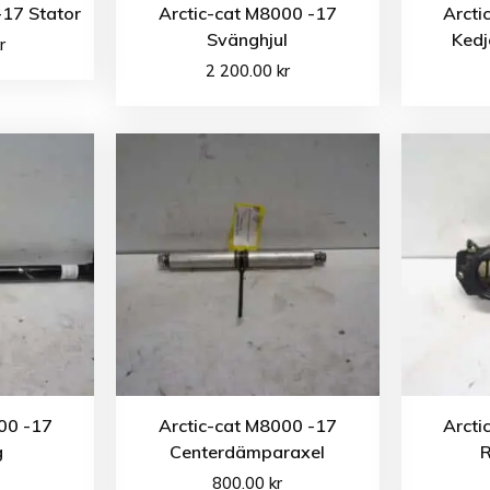
-17 Stator
Arctic-cat M8000 -17
Arcti
Svänghjul
Kedj
r
2 200.00
kr
00 -17
Arctic-cat M8000 -17
Arcti
g
Centerdämparaxel
R
800.00
kr