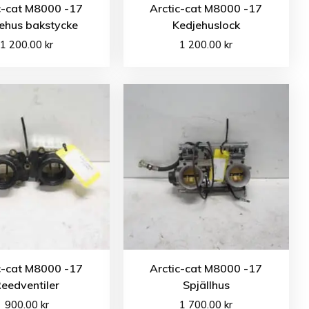
c-cat M8000 -17
Arctic-cat M8000 -17
ehus bakstycke
Kedjehuslock
1 200.00
kr
1 200.00
kr
c-cat M8000 -17
Arctic-cat M8000 -17
eedventiler
Spjällhus
900.00
kr
1 700.00
kr