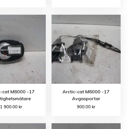
c-cat M8000 -17
Arctic-cat M8000 -17
tighetsmätare
Avgasportar
1 900.00
kr
900.00
kr