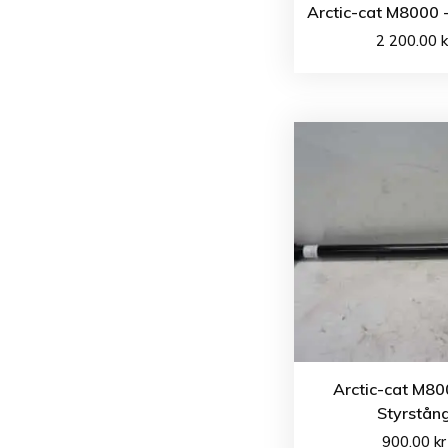
Arctic-cat M8000 
2 200.00
k
Arctic-cat M80
Styrstån
900.00
kr