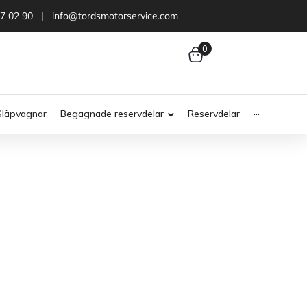
47 02 90 | info@tordsmotorservice.com
0
Släpvagnar
Begagnade reservdelar
Reservdelar
···