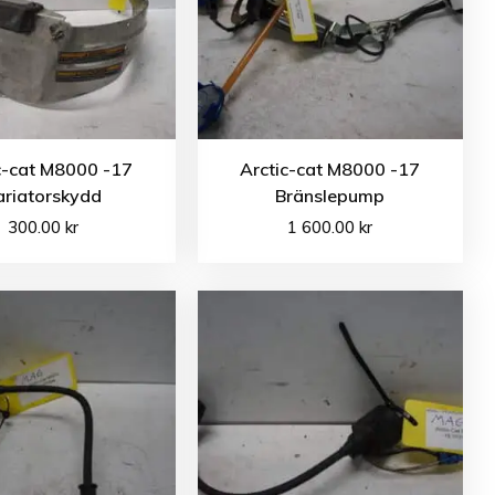
c-cat M8000 -17
Arctic-cat M8000 -17
ariatorskydd
Bränslepump
300.00
kr
1 600.00
kr