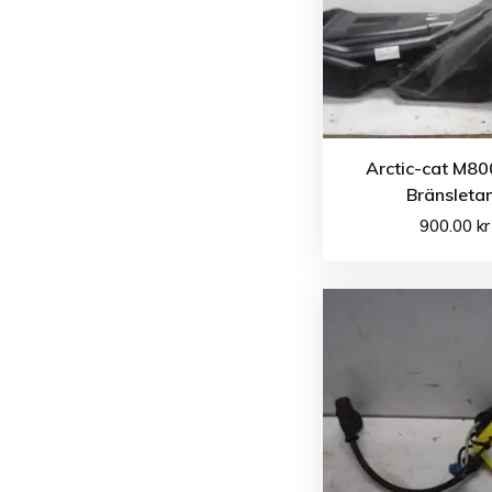
Arctic-cat M80
Bränsleta
900.00
kr