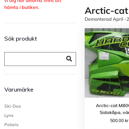
vi dig när delarna finns att
hämta i butiken.
Arctic-ca
Demonterad April -2
Sök produkt
Varumärke
Arctic-cat M80
Ski-Doo
Sidokåpa, vä
Lynx
500.00
kr
Polaris