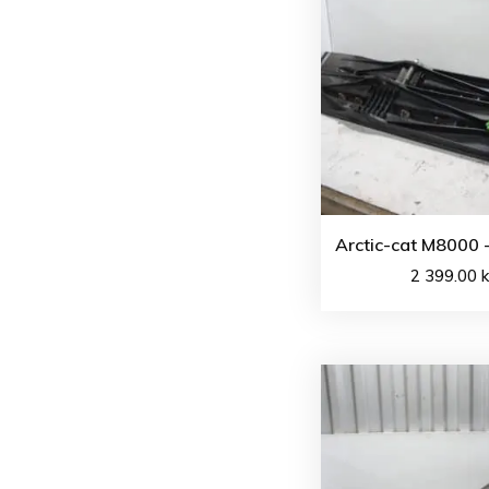
Arctic-cat M8000 
2 399.00
k