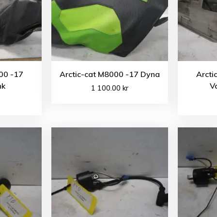
00 -17
Arctic-cat M8000 -17 Dyna
Arcti
nk
V
1 100.00
kr