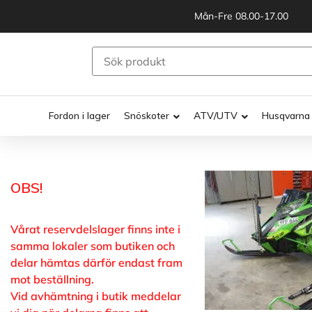
Mån-Fre 08.00-17.00
Fordon i lager
Snöskoter
ATV/UTV
Husqvarna
OBS!
Vårat reservdelslager finns inte i
samma lokaler som butiken och
delar hämtas därför endast fram
mot beställning.
Vid avhämtning i butik meddelar