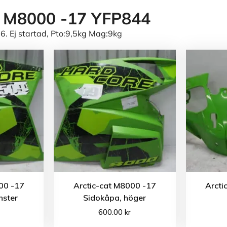
t M8000 -17 YFP844
6. Ej startad, Pto:9,5kg Mag:9kg
00 -17
Arctic-cat M8000 -17
Arcti
nster
Sidokåpa, höger
600.00
kr