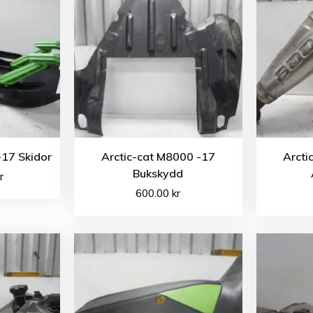
-17 Skidor
Arctic-cat M8000 -17
Arcti
Bukskydd
r
600.00
kr