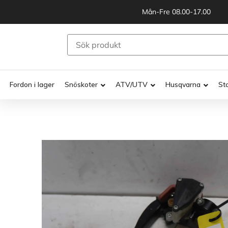
Mån-Fre 08.00-17.00
Fordon i lager
Snöskoter
ATV/UTV
Husqvarna
St