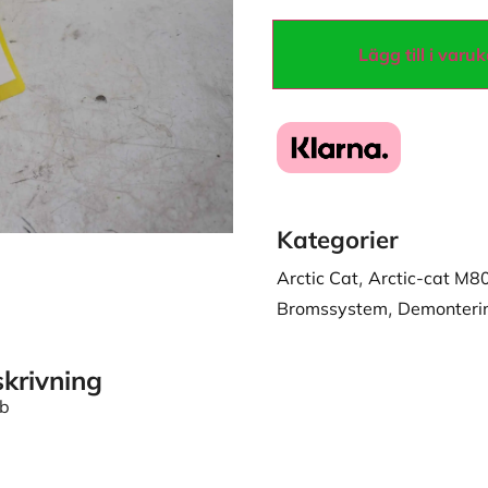
Lägg till i varu
Kategorier
Arctic Cat
,
Arctic-cat M8
Bromssystem
,
Demonteri
krivning
mb