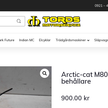
0921 – 
ark Future
Indian MC
Elcyklar
Trädgårdsmaskiner
Släpvag
Arctic-cat M8
behållare
900.00
kr