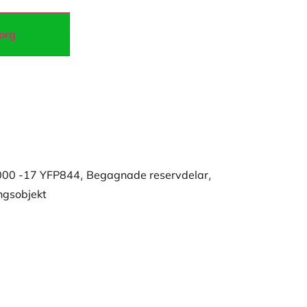
korg
000 -17 YFP844
,
Begagnade reservdelar
,
ngsobjekt