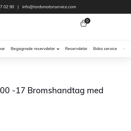
47 02 90 | info@tordsmotorservice.com
0
nar
Begagnade reservdelar
Reservdelar
Boka service
···
000 -17 Bromshandtag med