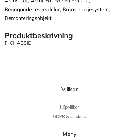
Arctic Cat
,
Arctic cat F8 Sno pro -10
,
Begagnade reservdelar
,
Bränsle- oljesystem
,
Demonteringsobjekt
Produktbeskrivning
F-CHASSIE
Villkor
Köpvillkor
GDPR & Cookies
Meny