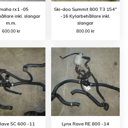
maha rx1 -05
Ski-doo Summit 800 T3 154″
ållare inkl. slangar
-16 Kylarbehållare inkl.
m.m.
slangar
600.00
kr
800.00
kr
Rave SC 600 -11
Lynx Rave RE 800 -14