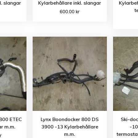
l. slangar
Kylarbehållare inkl. slangar
Kylarbeh
t
600.00
kr
800 ETEC
Lynx Boondocker 800 DS
Ski-do
ar m.m.
3900 -13 Kylarbehållare
-10
m.m.
termostat
r