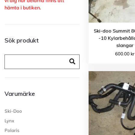
vi dig när delarna finns att
hämta i butiken.
Ski-doo Summit 
-10 Kylarbehålla
Sök produkt
slangar
600.00
kr
Varumärke
Ski-Doo
Lynx
Polaris