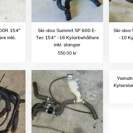
800R 154″
Ski-doo Summit SP 600 E-
Ski-doo 
re inkl.
Tec 154″ -16 Kylarbehållare
-10 Ky
inkl. slangar
550.00
kr
Yamaha
Kylarsla