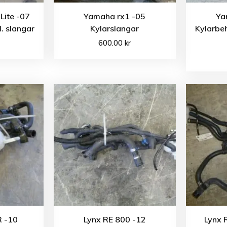
Lite -07
Yamaha rx1 -05
Ya
l. slangar
Kylarslangar
Kylarbeh
600.00
kr
R -10
Lynx RE 800 -12
Lynx 