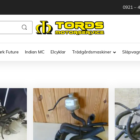
0921 – 
ark Future
Indian MC
Elcyklar
Trädgårdsmaskiner
Släpvag