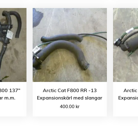
 800 137″
Arctic Cat F800 RR -13
Arcti
ar m.m.
Expansionskärl med slangar
Expansio
400.00
kr