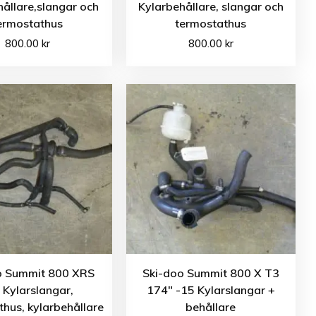
ållare,slangar och
Kylarbehållare, slangar och
ermostathus
termostathus
800.00
kr
800.00
kr
o Summit 800 XRS
Ski-doo Summit 800 X T3
 Kylarslangar,
174″ -15 Kylarslangar +
hus, kylarbehållare
behållare