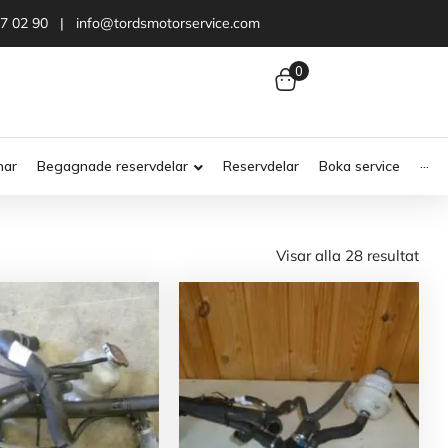
47 02 90 | info@tordsmotorservice.com
0
nar
Begagnade reservdelar
Reservdelar
Boka service
···
Visar alla 28 resultat