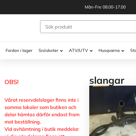
Mån-Fre 08.00-17.00
Fordon i lager
Snöskoter
ATV/UTV
Husqvarna
St
slangar
OBS!
Vårat reservdelslager finns inte i
samma lokaler som butiken och
delar hämtas därför endast fram
mot beställning.
Vid avhämtning i butik meddelar