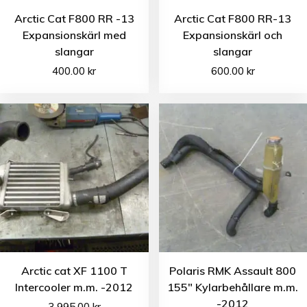
Arctic Cat F800 RR -13
Arctic Cat F800 RR-13
Expansionskärl med
Expansionskärl och
slangar
slangar
400.00
kr
600.00
kr
Arctic cat XF 1100 T
Polaris RMK Assault 800
Intercooler m.m. -2012
155″ Kylarbehållare m.m.
-2012
3 995.00
kr