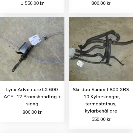
1 550.00
kr
800.00
kr
Lynx Adventure LX 600
Ski-doo Summit 800 XRS
ACE -12 Bromshandtag +
-10 Kylarslangar,
slang
termostathus,
kylarbehållare
800.00
kr
550.00
kr