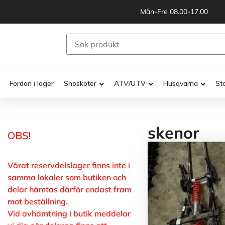
Mån-Fre 08.00-17.00
Fordon i lager
Snöskoter
ATV/UTV
Husqvarna
St
skenor
OBS!
Vårat reservdelslager finns inte i
samma lokaler som butiken och
delar hämtas därför endast fram
mot beställning.
Vid avhämtning i butik meddelar