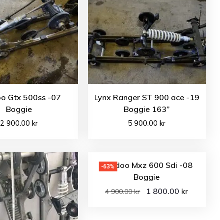
oo Gtx 500ss -07
Lynx Ranger ST 900 ace -19
Boggie
Boggie 163”
2 900.00
kr
5 900.00
kr
Ski-doo Mxz 600 Sdi -08
-63%
Boggie
1 800.00
kr
4 900.00
kr