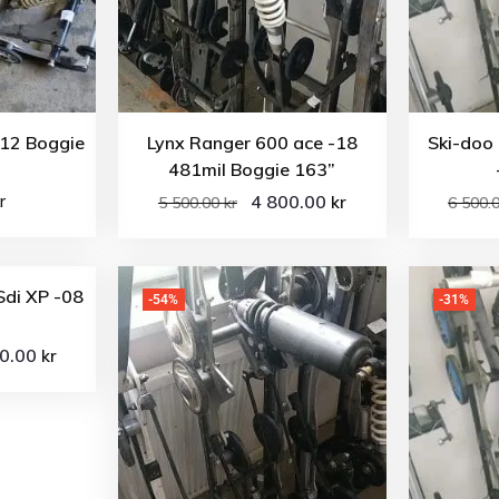
-12 Boggie
Lynx Ranger 600 ace -18
Ski-doo
481mil Boggie 163”
r
4 800.00
kr
5 500.00
kr
6 500.
di XP -08
-54%
-31%
50.00
kr