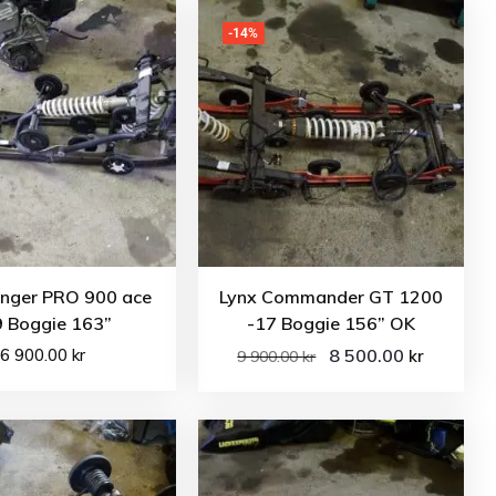
-14%
anger PRO 900 ace
Lynx Commander GT 1200
9 Boggie 163”
-17 Boggie 156” OK
6 900.00
kr
8 500.00
kr
9 900.00
kr