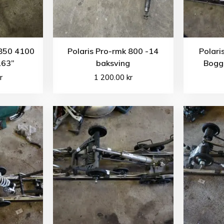
 850 4100
Polaris Pro-rmk 800 -14
Polari
163”
baksving
Bogg
r
1 200.00
kr