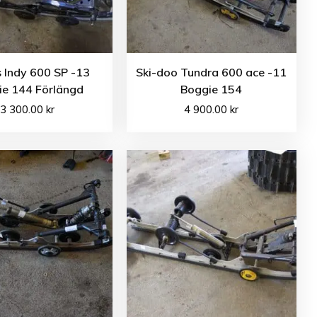
s Indy 600 SP -13
Ski-doo Tundra 600 ace -11
ie 144 Förlängd
Boggie 154
3 300.00
kr
4 900.00
kr