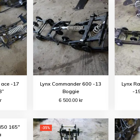
 ace -17
Lynx Commander 600 -13
Lynx R
3”
Boggie
-1
r
6 500.00
kr
850 165″
-35%
a