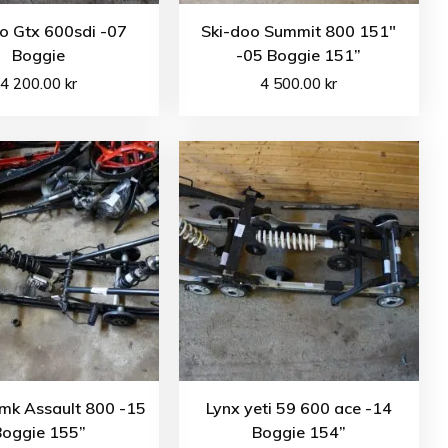
o Gtx 600sdi -07
Ski-doo Summit 800 151″
Boggie
-05 Boggie 151”
4 200.00
kr
4 500.00
kr
Rmk Assault 800 -15
Lynx yeti 59 600 ace -14
Boggie 155”
Boggie 154”