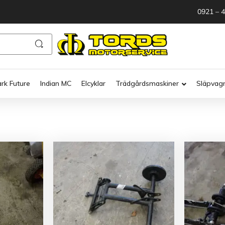
0921 – 
ark Future
Indian MC
Elcyklar
Trädgårdsmaskiner
Släpvag