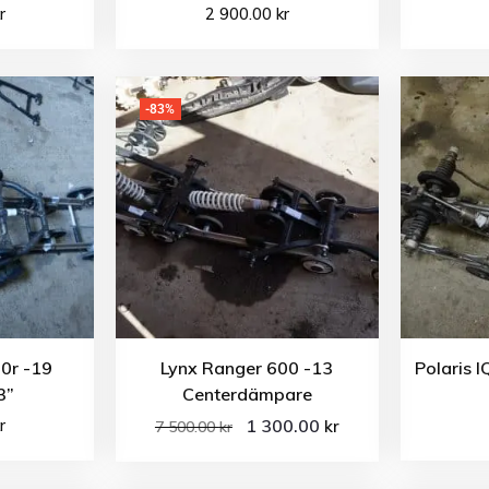
r
2 900.00
kr
-83%
0r -19
Lynx Ranger 600 -13
Polaris 
3”
Centerdämpare
r
1 300.00
kr
7 500.00
kr