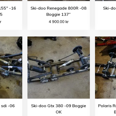
155″ -16
Ski-doo Renegade 800R -08
Ski-do
55
Boggie 137”
r
4 900.00
kr
 sdi -06
Ski-doo Gtx 380 -09 Boggie
Polaris 
OK