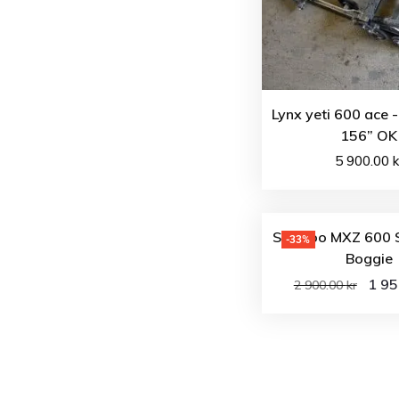
Lynx yeti 600 ace 
156” OK
5 900.00
k
Ski-Doo MXZ 600 S
-33%
Boggie
1 9
2 900.00
kr