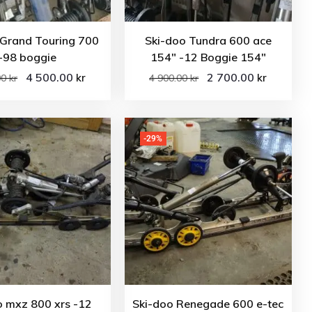
 Grand Touring 700
Ski-doo Tundra 600 ace
-98 boggie
154″ -12 Boggie 154″
4 500.00
2 700.00
kr
kr
00
kr
4 900.00
kr
-29%
o mxz 800 xrs -12
Ski-doo Renegade 600 e-tec