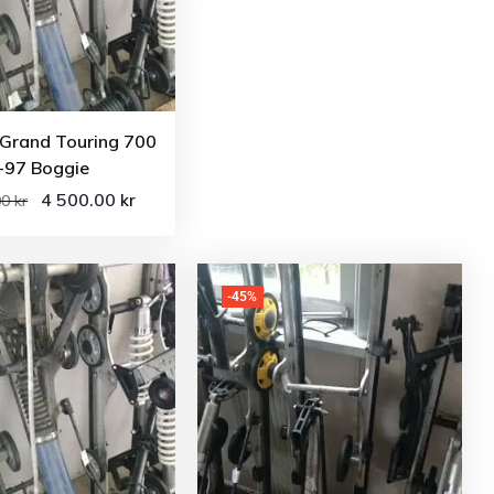
 Grand Touring 700
-97 Boggie
4 500.00
kr
00
kr
-45%