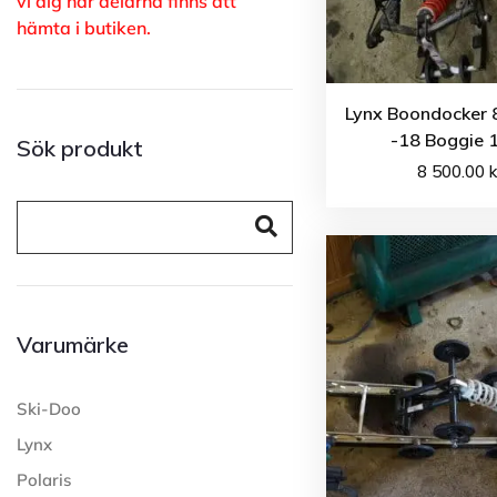
vi dig när delarna finns att
hämta i butiken.
Lynx Boondocker
-18 Boggie 
Sök produkt
8 500.00
k
Varumärke
Ski-Doo
Lynx
Polaris