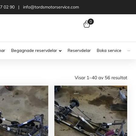
47 02 90 | info@tordsmotorservice.com
0
nar
Begagnade reservdelar
Reservdelar
Boka service
···
Visar 1–40 av 56 resultat