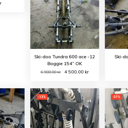
r
Ski-doo Tundra 600 ace -12
Ski-d
Boggie 154” OK
4 500.00
kr
6 900.00
kr
-13%
-31%