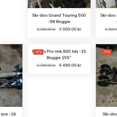
Ski-doo Grand Touring 500
Ski-doo
-98 Boggie
3 000.00
kr
6 500.00
kr
6 500.
Polaris Pro rmk 800 tds -15
-31%
-17%
Boggie 155”
4 490.00
kr
6 500.00
kr
 ace -16
Ski-do