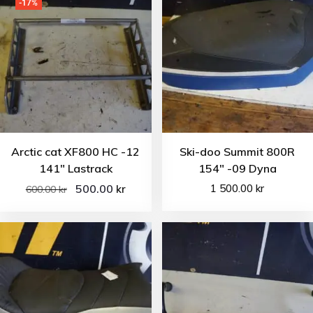
-17%
Arctic cat XF800 HC -12
Ski-doo Summit 800R
141″ Lastrack
154″ -09 Dyna
500.00
1 500.00
kr
kr
600.00
kr