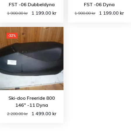
FST -06 Dubbeldyna
FST -06 Dyna
1 199.00
1 199.00
kr
kr
1 900.00
kr
1 900.00
kr
-32%
Ski-doo Freeride 800
146″ -11 Dyna
1 499.00
kr
2 200.00
kr