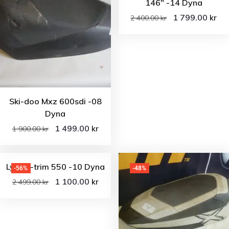
146″ -14 Dyna
1 799.00
kr
2 400.00
kr
Ski-doo Mxz 600sdi -08
Dyna
1 499.00
kr
1 900.00
kr
Lynx x-trim 550 -10 Dyna
-56%
-48%
1 100.00
kr
2 499.00
kr