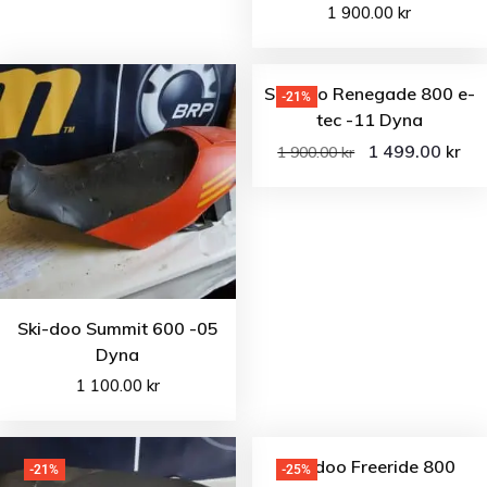
1 900.00
kr
Ski-doo Renegade 800 e-
-21%
tec -11 Dyna
1 499.00
kr
1 900.00
kr
Ski-doo Summit 600 -05
Dyna
1 100.00
kr
Ski-doo Freeride 800
-21%
-25%