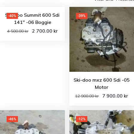
Ski-doo Summit 600 Sdi
-40%
-39%
141″ -06 Boggie
2 700.00
kr
4 500.00
kr
Ski-doo mxz 600 Sdi -05
Motor
7 900.00
kr
12 900.00
kr
-46%
-12%