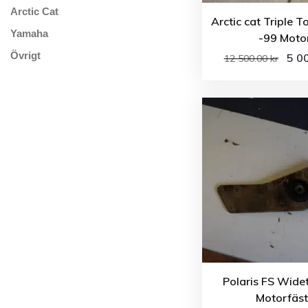
Arctic Cat
Arctic cat Triple T
Yamaha
-99 Moto
Övrigt
5 0
12 500.00
kr
Polaris FS Wide
Motorfäs