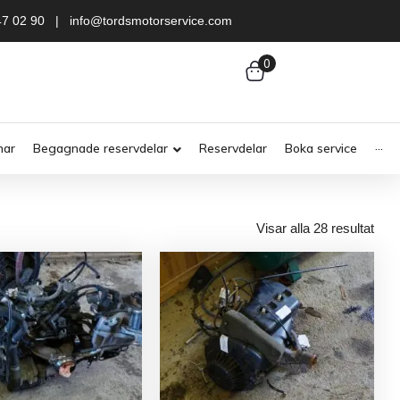
47 02 90 | info@tordsmotorservice.com
0
nar
Begagnade reservdelar
Reservdelar
Boka service
···
Visar alla 28 resultat