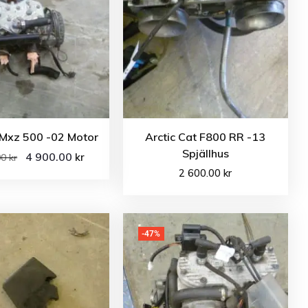
 Mxz 500 -02 Motor
Arctic Cat F800 RR -13
Spjällhus
4 900.00
kr
00
kr
2 600.00
kr
-47%