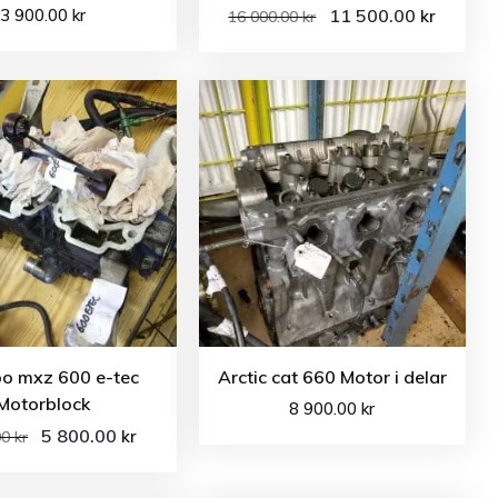
3 900.00
kr
11 500.00
kr
16 000.00
kr
oo mxz 600 e-tec
Arctic cat 660 Motor i delar
Motorblock
8 900.00
kr
5 800.00
kr
00
kr