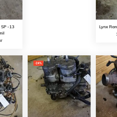
0 SP -13
Lynx Ran
il
kr
-24%