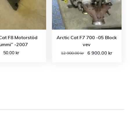
 Cat F8 Motorstöd
Arctic Cat F7 700 -05 Block
ummi” -2007
vev
50.00
kr
6 900.00
kr
12 900.00
kr