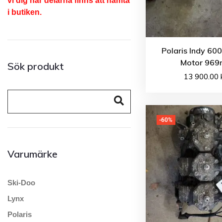
vi dig när delarna finns att hämta
i butiken.
Polaris Indy 60
Motor 969m
Sök produkt
13 900.00
-60%
Varumärke
Ski-Doo
Lynx
Polaris