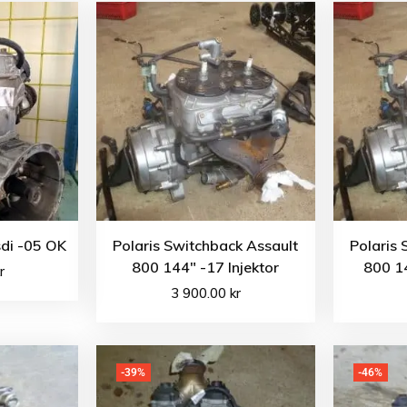
di -05 OK
Polaris Switchback Assault
Polaris 
800 144″ -17 Injektor
800 14
r
3 900.00
kr
-39%
-46%