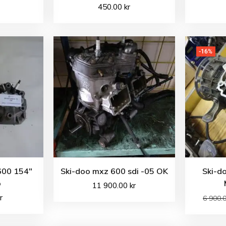
450.00
kr
-16%
600 154″
Ski-doo mxz 600 sdi -05 OK
Ski-d
p
11 900.00
kr
r
6 900.