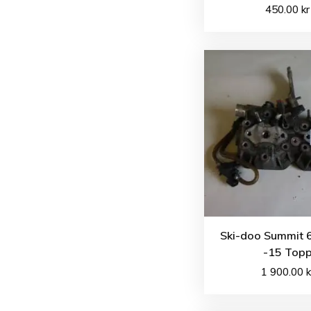
450.00
kr
Ski-doo Summit 
-15 Top
1 900.00
k