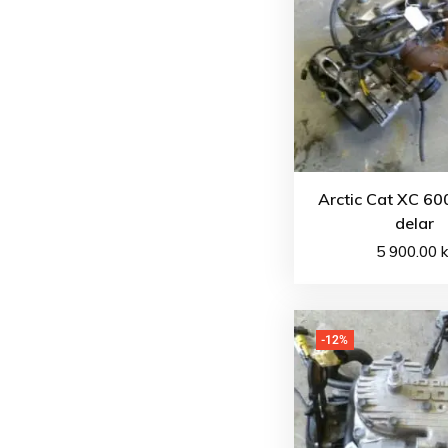
Arctic Cat XC 60
delar
5 900.00
k
-12%