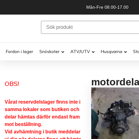
Mån-Fre 08.00-17.00
Fordon i lager
Snöskoter
ATV/UTV
Husqvarna
St
motordela
OBS!
Vårat reservdelslager finns inte i
samma lokaler som butiken och
delar hämtas därför endast fram
mot beställning.
Vid avhämtning i butik meddelar