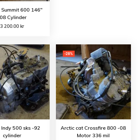
o Summit 600 146″
08 Cylinder
3 200.00
kr
-28%
s Indy 500 sks -92
Arctic cat Crossfire 800 -08
cylinder
Motor 336 mil