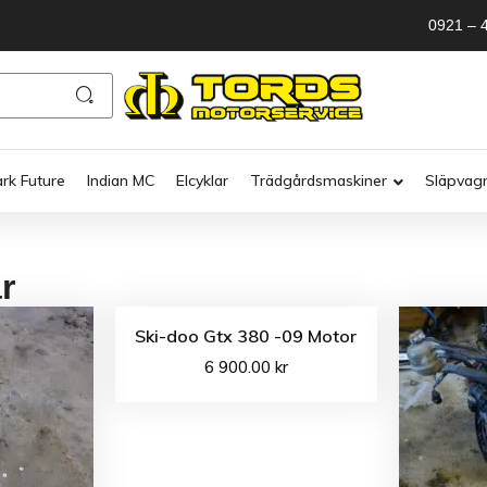
0921 – 
ark Future
Indian MC
Elcyklar
Trädgårdsmaskiner
Släpvag
r
Ski-doo Gtx 380 -09 Motor
6 900.00
kr