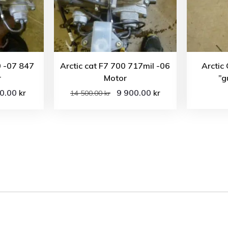
0 -07 847
Arctic cat F7 700 717mil -06
Arctic
r
Motor
”g
00.00
9 900.00
kr
kr
14 500.00
kr