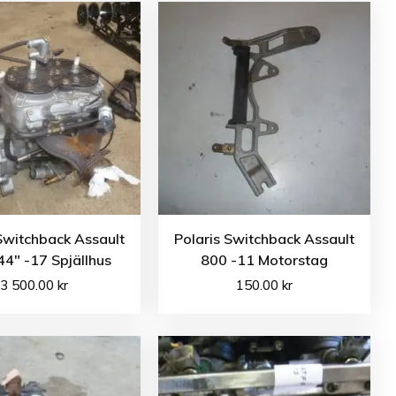
Switchback Assault
Polaris Switchback Assault
4″ -17 Spjällhus
800 -11 Motorstag
3 500.00
kr
150.00
kr