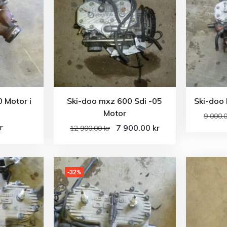
0 Motor i
Ski-doo mxz 600 Sdi -05
Ski-doo
Motor
9 000.
r
7 900.00
kr
12 900.00
kr
-32%