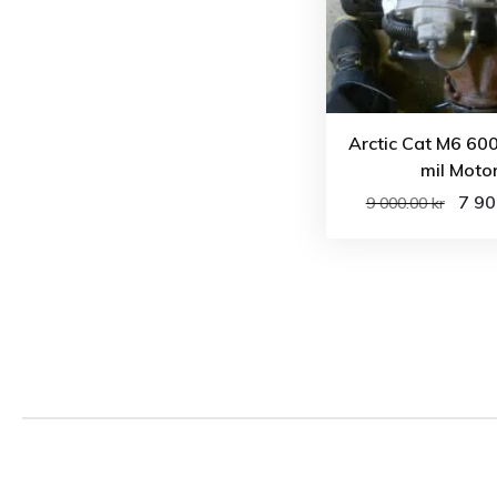
Arctic Cat M6 60
mil Moto
7 9
9 000.00
kr