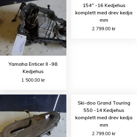
154″ -16 Kedjehus
komplett med drev kedja
mm
2 799.00
kr
Yamaha Enticer II -98
Kedjehus
1 500.00
kr
Ski-doo Grand Touring
550 -14 Kedjehus
komplett med drev kedja
mm
2 799.00
kr