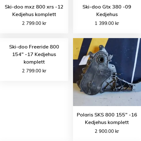
Ski-doo mxz 800 xrs -12
Ski-doo Gtx 380 -09
Kedjehus komplett
Kedjehus
2 799.00
kr
1 399.00
kr
Ski-doo Freeride 800
154″ -17 Kedjehus
komplett
2 799.00
kr
Polaris SKS 800 155″ -16
Kedjehus komplett
2 900.00
kr