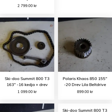
2 799.00
kr
Ski-doo Summit 800 T3
Polaris Khaos 850 155″
163″ -16 kedja + drev
-20 Drev Lila Beltdrive
1 099.00
kr
899.00
kr
Ski-doo Summit 800 T3