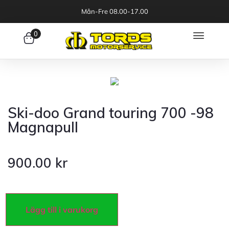
Mån-Fre 08.00-17.00
0
Ski-doo Grand touring 700 -98
Magnapull
900.00
kr
Lägg till i varukorg