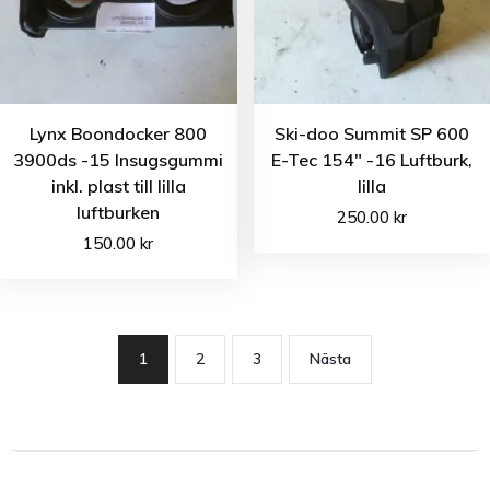
Lynx Boondocker 800
Ski-doo Summit SP 600
3900ds -15 Insugsgummi
E-Tec 154″ -16 Luftburk,
inkl. plast till lilla
lilla
luftburken
250.00
kr
150.00
kr
1
2
3
Nästa