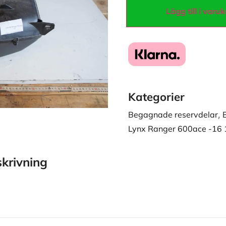
Lägg till i varu
Kategorier
Begagnade reservdelar
,
Lynx Ranger 600ace -16 
krivning