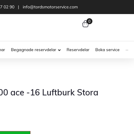
47 02 90 | info@tordsmotorservice.com
0
nar
Begagnade reservdelar
Reservdelar
Boka service
···
0 ace -16 Luftburk Stora