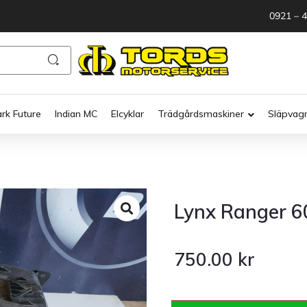
0921 – 
ark Future
Indian MC
Elcyklar
Trädgårdsmaskiner
Släpvag
Lynx Ranger 60
750.00
kr