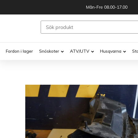
Mån-Fre 08.00-17.00
Fordon i lager
Snöskoter
ATV/UTV
Husqvarna
St