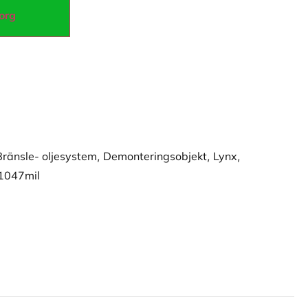
korg
Bränsle- oljesystem
,
Demonteringsobjekt
,
Lynx
,
1047mil