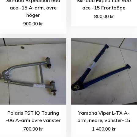
Ski-doo Expedition 900
Ski-doo Expedition 900
ace -15 A-arm, övre
ace -15 Frontbåge
höger
800.00
kr
900.00
kr
Polaris FST IQ Touring
Yamaha Viper L-TX A-
-06 A-arm övre vänster
arm, nedre, vänster-15
700.00
kr
1 400.00
kr