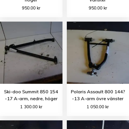
950.00
kr
950.00
kr
Ski-doo Summit 850 154
Polaris Assault 800 144?
-17 A-arm, nedre, höger
-13 A-arm övre vänster
1 300.00
kr
1 050.00
kr