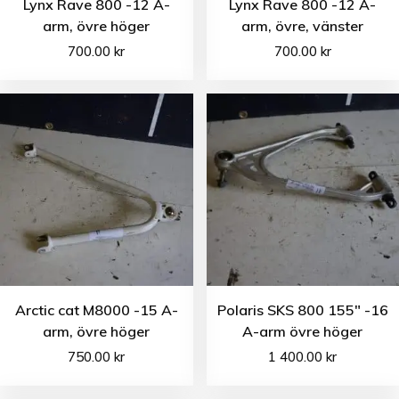
Lynx Rave 800 -12 A-
Lynx Rave 800 -12 A-
arm, övre höger
arm, övre, vänster
700.00
kr
700.00
kr
Arctic cat M8000 -15 A-
Polaris SKS 800 155″ -16
arm, övre höger
A-arm övre höger
750.00
kr
1 400.00
kr