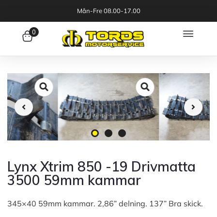
Mån-Fre 08.00-17.00
0
Lynx Xtrim 850 -19 Drivmatta
3500 59mm kammar
345×40 59mm kammar. 2,86” delning. 137” Bra skick.