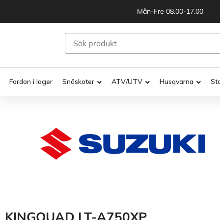
Mån-Fre 08.00-17.00
Fordon i lager
Snöskoter
ATV/UTV
Husqvarna
St
KINGQUAD LT-A750XP