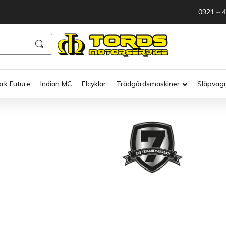
0921 – 
ark Future
Indian MC
Elcyklar
Trädgårdsmaskiner
Släpvag