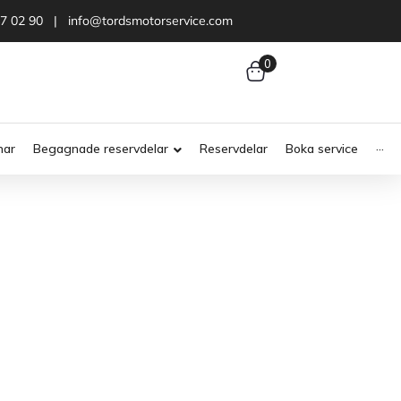
47 02 90 | info@tordsmotorservice.com
0
nar
Begagnade reservdelar
Reservdelar
Boka service
···