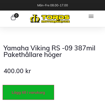
Mån-Fre 08.00-17.00
0
Yamaha Viking RS -09 387mil
Pakethållare höger
400.00
kr
Lägg till i varukorg