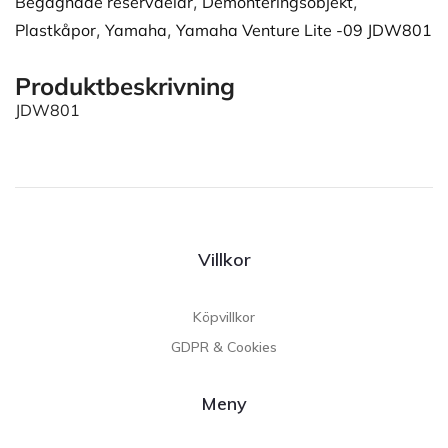
Begagnade reservdelar
,
Demonteringsobjekt
,
Plastkåpor
,
Yamaha
,
Yamaha Venture Lite -09 JDW801
Produktbeskrivning
JDW801
Villkor
Köpvillkor
GDPR & Cookies
Meny