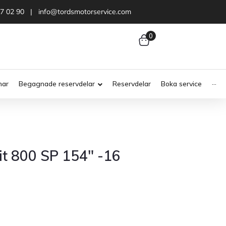
47 02 90 | info@tordsmotorservice.com
0
nar
Begagnade reservdelar
Reservdelar
Boka service
···
t 800 SP 154″ -16