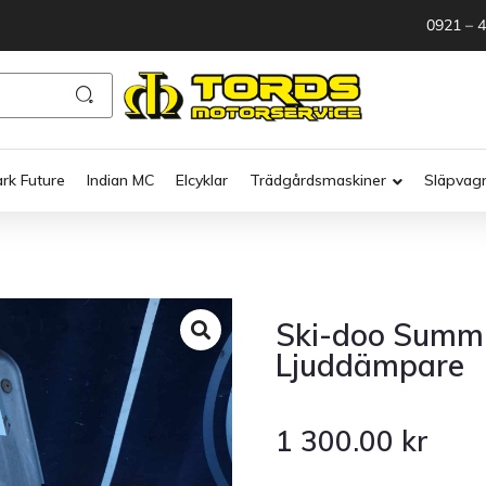
0921 – 
ark Future
Indian MC
Elcyklar
Trädgårdsmaskiner
Släpvag
Ski-doo Summi
Ljuddämpare
1 300.00
kr