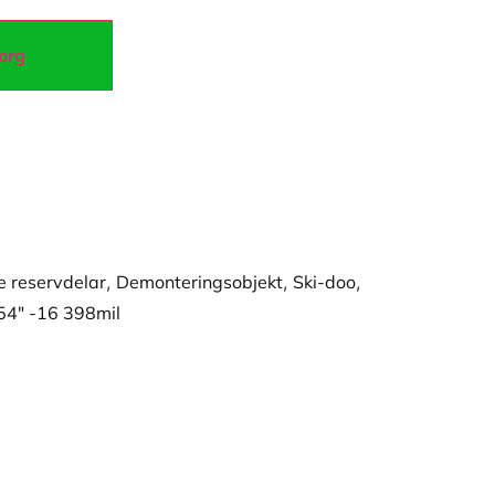
korg
 reservdelar
,
Demonteringsobjekt
,
Ski-doo
,
54" -16 398mil