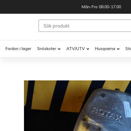
Mån-Fre 08.00-17.00
Fordon i lager
Snöskoter
ATV/UTV
Husqvarna
St