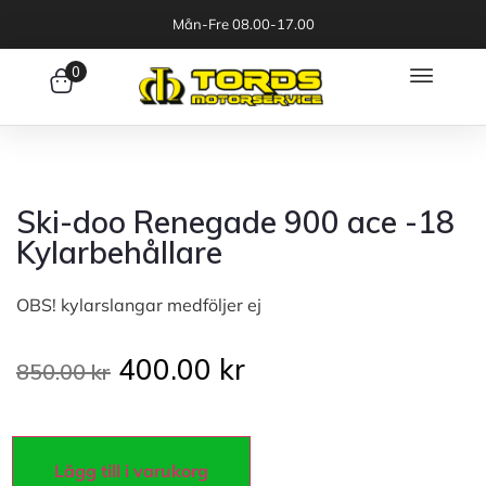
Mån-Fre 08.00-17.00
0
Ski-doo Renegade 900 ace -18
Kylarbehållare
OBS! kylarslangar medföljer ej
400.00
kr
850.00
kr
Lägg till i varukorg