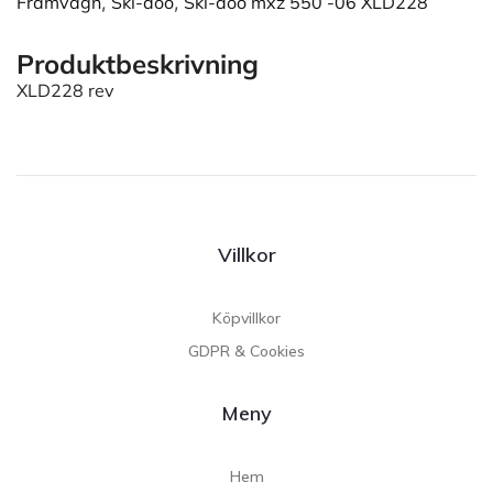
Framvagn
,
Ski-doo
,
Ski-doo mxz 550 -06 XLD228
Produktbeskrivning
XLD228 rev
Villkor
Köpvillkor
GDPR & Cookies
Meny
Hem