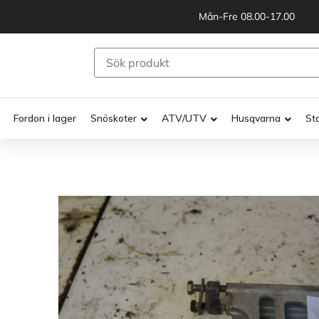
Mån-Fre 08.00-17.00
Fordon i lager
Snöskoter
ATV/UTV
Husqvarna
St