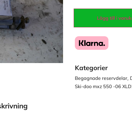
Lägg till i varu
Kategorier
Begagnade reservdelar
,
Ski-doo mxz 550 -06 XL
krivning