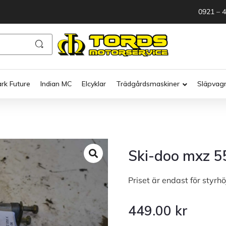
0921 – 
ark Future
Indian MC
Elcyklar
Trädgårdsmaskiner
Släpvag
Ski-doo mxz 5
Priset är endast för styrh
449.00
kr