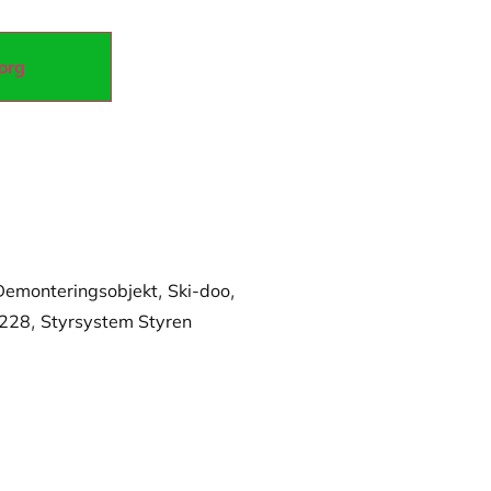
korg
Demonteringsobjekt
,
Ski-doo
,
D228
,
Styrsystem Styren