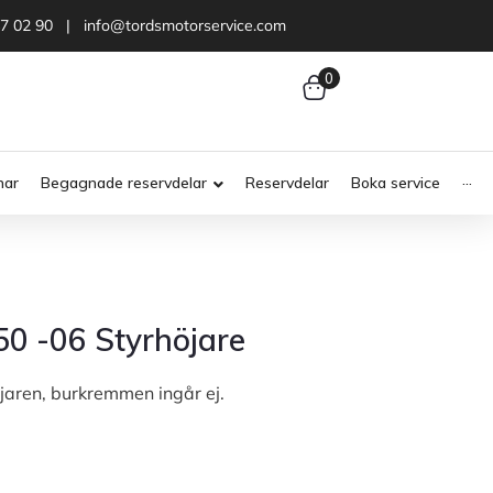
47 02 90 | info@tordsmotorservice.com
0
nar
Begagnade reservdelar
Reservdelar
Boka service
···
50 -06 Styrhöjare
öjaren, burkremmen ingår ej.