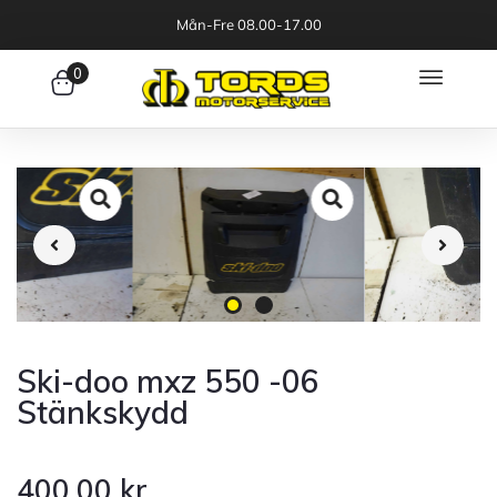
Mån-Fre 08.00-17.00
0
Ski-doo mxz 550 -06
Stänkskydd
400.00
kr