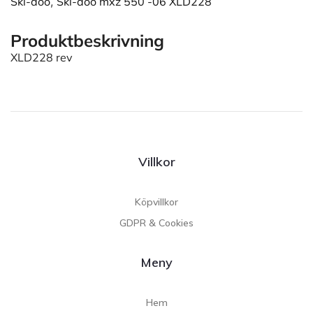
Ski-doo
,
Ski-doo mxz 550 -06 XLD228
Produktbeskrivning
XLD228 rev
Villkor
Köpvillkor
GDPR & Cookies
Meny
Hem